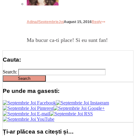
Adina//SeptembrieJoi
August 15, 2016
Reply
Ma bucur ca-ti place! Si eu sunt fan!
Cauta:
Search:
Pe unde ma gasesti:
Ți-ar plăcea sa citești și…