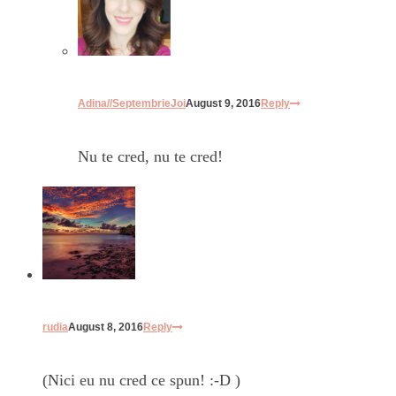
Adina//SeptembrieJoi
August 9, 2016
Reply
Nu te cred, nu te cred!
rudia
August 8, 2016
Reply
(Nici eu nu cred ce spun! :-D )