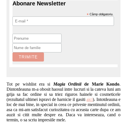
Abonare Newsletter
*
Câmp obligatoriu.
Tot pe wishlist era si
Magia Ordinii
de Marie Kondo
.
Dintotdeauna m-a obosit
haosul intre lucruri si la cateva luni am
grija sa fac ordine si sa triez riguros hainele si cosmeticele
(rezultatul ultimei ispravi de harnicie il gasiti
aici
). Intotdeauna e
loc de mai bine, in special in ceea ce priveste mentinutul ordinii,
asa ca mi-am satisfacut curiozitatea cu aceasta carte dupa ce am
auzit si citit multe despre ea. Daca va intereseaza, cand o
termin, o sa scriu impresiile mele.