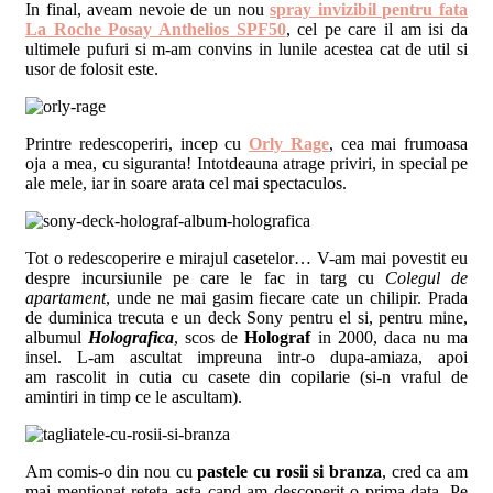
In final, aveam nevoie de un nou
spray invizibil pentru fata
La Roche Posay Anthelios SPF50
, cel pe care il am isi da
ultimele pufuri si m-am convins in lunile acestea cat de util si
usor de folosit este.
Printre redescoperiri, incep cu
Orly Rage
, cea mai frumoasa
oja a mea, cu siguranta! Intotdeauna atrage priviri, in special pe
ale mele, iar in soare arata cel mai spectaculos.
Tot o redescoperire e mirajul casetelor… V-am mai povestit eu
despre incursiunile pe care le fac in targ cu
Colegul de
apartament
, unde ne mai gasim fiecare cate un chilipir. Prada
de duminica trecuta e un deck Sony pentru el si, pentru mine,
albumul
Holografica
, scos de
Holograf
in 2000, daca nu ma
insel. L-am ascultat impreuna intr-o dupa-amiaza, apoi
am rascolit in cutia cu casete din copilarie (si-n vraful de
amintiri in timp ce le ascultam).
Am comis-o din nou cu
pastele cu rosii si branza
, cred ca am
mai mentionat reteta asta cand am descoperit-o prima data. Pe