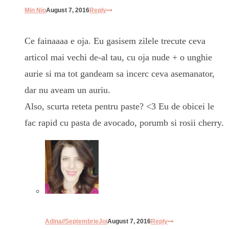
Min Nio
August 7, 2016
Reply
Ce fainaaaa e oja. Eu gasisem zilele trecute ceva
articol mai vechi de-al tau, cu oja nude + o unghie
aurie si ma tot gandeam sa incerc ceva asemanator,
dar nu aveam un auriu.
Also, scurta reteta pentru paste? <3 Eu de obicei le
fac rapid cu pasta de avocado, porumb si rosii cherry.
Adina//SeptembrieJoi
August 7, 2016
Reply