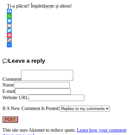
Ți-a plăcut? Împărtășește și altora!
Facebook
WhatsApp
Messenger
Email
Twitter
Pinterest
Copy
Link
Share
Leave a reply
Comment
Name
E-mail
Website URL
If A New Comment Is Posted:
This site uses Akismet to reduce spam.
Learn how your comment