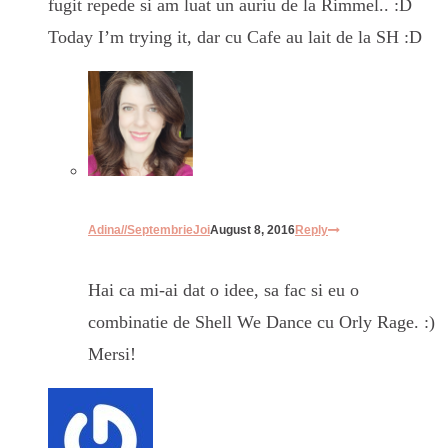
fugit repede si am luat un auriu de la Rimmel.. :D
Today I’m trying it, dar cu Cafe au lait de la SH :D
Adina//SeptembrieJoi
August 8, 2016
Reply
Hai ca mi-ai dat o idee, sa fac si eu o
combinatie de Shell We Dance cu Orly Rage. :)
Mersi!