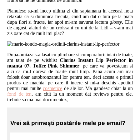
Buna sa ne fie dimineata de duminica!
Planuiesc sa-mi incep ultima zi din saptamana in aceeasi nota
relaxata ca si duminica trecuta, cand am dat o tura pe la piata
dupa flori si fructe, iar apoi mi-am savurat lectura
glossy
, Elle
de august, alaturi de un croissant cu unt de la Lidl – v-am mai
zis oare cat de mult imi plac?
Dupa-amiaza s-a lasat cu plimbare si cumparaturi: intai de toate,
am taiat de pe wishlist
Clarins Instant Lip Perfector in
nuanta 07, Toffee Pink Shimmer
, pe care va povesteam si
aici ca mi-l doresc de foarte mult timp. Pana acum am mai
folosit doar autobronzantul lor pentru ten, deci acesta e primul
produs de machiaj pe care il incerc si mi-a deschis apetitul
pentru mai multe
cosmetice
de-ale lor. Ma gandesc chiar la un
fond de ten
, am citit la un moment dat reviews pentru ele,
trebuie sa ma mai documentez,
Vrei să primești postările mele pe email?