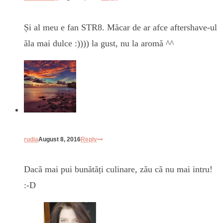
Și al meu e fan STR8. Măcar de ar afce aftershave-ul
ăla mai dulce :)))) la gust, nu la aromă ^^
rudia
August 8, 2016
Reply
Dacă mai pui bunătăți culinare, zău că nu mai intru!
:-D