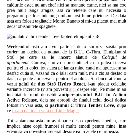
caldurile astea nu am chef nici sa mananc carne, nici sa ma coc
prea mult langa aragaz, asa ca retetele care nu necesita o
preparare pe foc indelunga mi-au fost bune prietene. De data
asta am folosit tagliatele Monte Banato si mi-au placut mai mult
decat obisnuitele spaghete.
Weekend-ul asta am avut parte si de o surpriza sosita prin
curier: un pachet cu noutati de la B.U., C-Thru, Elmiplant si
Str8 pe care sa le incerc alaturi de
Colegul de
apartament.
Cumva, cumva a presimtit el ca ar putea fi ceva
pentru el in colet, tot statea pe langa mine cand ma apucasem sa
desfac cutia si, vazand ca o lalai cam mult, mi-a zis sa desfac o
data, ca poate am ceva si pentru el acolo… S-a bucurat cand a
vazut
gelul de dus Str8 Hydro React
, i-au placut celelalte
variante incercate (v-am povestit
aici
despre ele). Pe mine m-au
incantat in mod deosebit
antiperspirantul B.U. In Action
Active Release
, deja ma apropii de finalul celui de-al doilea
folosit in vara asta, si
parfumul C-Thru Tender Love
, dupa
ce
m-am dat toata vara cu Lime Magic
.
Tot saptamana asta am avut parte de o experienta inedita, care
implica niste copii frumosi si multe emotii pentru mine, insa
vreau sa va povestesc separat despre ea in zilele ce urmeaza.