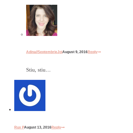
Adina//SeptembrieJoi
August 9, 2016
Reply
Stiu, stiu…
Rux P
August 13, 2016
Reply