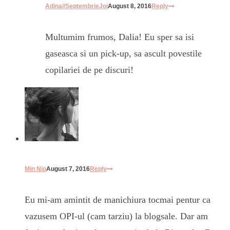
Adina//SeptembrieJoi
August 8, 2016
Reply
Multumim frumos, Dalia! Eu sper sa isi
gaseasca si un pick-up, sa ascult povestile
copilariei de pe discuri!
Min Nio
August 7, 2016
Reply
Eu mi-am amintit de manichiura tocmai pentur ca
vazusem OPI-ul (cam tarziu) la blogsale. Dar am