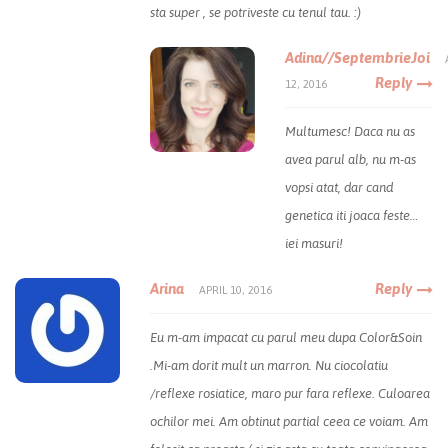
sta super , se potriveste cu tenul tau. :)
Adina//SeptembrieJoi
Reply
12, 2016
Multumesc! Daca nu as
avea parul alb, nu m-as
vopsi atat, dar cand
genetica iti joaca feste…
iei masuri!
Arina
Reply
APRIL 10, 2016
Eu m-am impacat cu parul meu dupa Color&Soin
.Mi-am dorit mult un marron. Nu ciocolatiu
/reflexe rosiatice, maro pur fara reflexe. Culoarea
ochilor mei. Am obtinut partial ceea ce voiam. Am