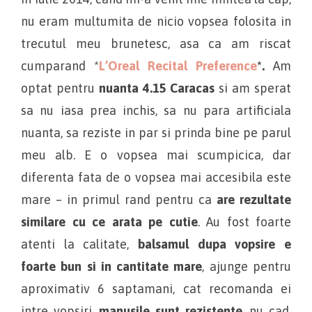
nu eram multumita de nicio vopsea folosita in
trecutul meu brunetesc, asa ca am riscat
cumparand *
L’Oreal Recital Preference
*.
Am
optat pentru
nuanta 4.15 Caracas
si am sperat
sa nu iasa prea inchis, sa nu para artificiala
nuanta, sa reziste in par si prinda bine pe parul
meu alb. E o vopsea mai scumpicica, dar
diferenta fata de o vopsea mai accesibila este
mare – in primul rand pentru ca
are rezultate
similare cu ce arata pe cutie
. Au fost foarte
atenti la calitate,
balsamul dupa vopsire e
foarte bun si in cantitate mare
, ajunge pentru
aproximativ 6 saptamani, cat recomanda ei
intre vopsiri,
manusile sunt rezistente
, nu cad,