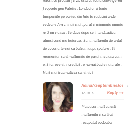
folosit ca proasta ( si zic asta cu toata convingerea
) vopsele gen Palette , Londcolor si toate
tampeniile pe partea din fata la radacini unde
vedeam. Am chinuit mult parul si minunata nuanta
nr 3 nu s-a sus . Se duce dupa ce il tund…adica
atunci cand ma hotarasc. Sunt multumita de untul
de cocos alternat cu balsam dupa spalare . Si
momentan sunt multumita de parul meu asa cum
e. Si-a revenit incredibil , e numai bucle naturale .
Nu il mai traumatizez cu nimic !
Adina//SeptembrieJoi
Reply
12, 2016
Ma bucur mult ca esti
multumita si ca ti-ai
recapatat podoaba