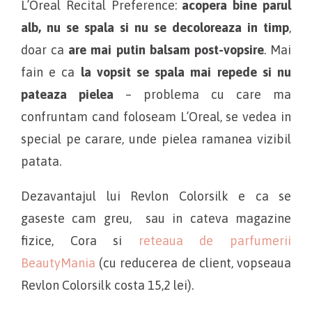
L’Oreal Recital Preference:
acopera bine parul
alb, nu se spala si nu se decoloreaza in timp
,
doar ca
are mai putin balsam post-vopsire
. Mai
fain e ca
la vopsit se spala mai repede si nu
pateaza pielea
– problema cu care ma
confruntam cand foloseam L’Oreal, se vedea in
special pe carare, unde pielea ramanea vizibil
patata.
Dezavantajul lui Revlon Colorsilk e ca se
gaseste cam greu, sau in cateva magazine
fizice, Cora si
reteaua de parfumerii
BeautyMania
(cu reducerea de client, vopseaua
Revlon Colorsilk costa 15,2 lei).