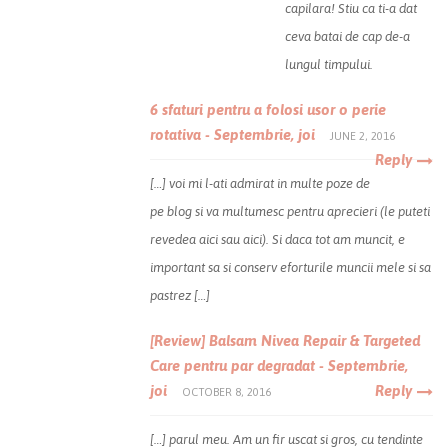
capilara! Stiu ca ti-a dat
ceva batai de cap de-a
lungul timpului.
6 sfaturi pentru a folosi usor o perie
rotativa - Septembrie, joi
JUNE 2, 2016
Reply
[…] voi mi l-ati admirat in multe poze de
pe blog si va multumesc pentru aprecieri (le puteti
revedea aici sau aici). Si daca tot am muncit, e
important sa si conserv eforturile muncii mele si sa
pastrez […]
[Review] Balsam Nivea Repair & Targeted
Care pentru par degradat - Septembrie,
joi
Reply
OCTOBER 8, 2016
[…] parul meu. Am un fir uscat si gros, cu tendinte