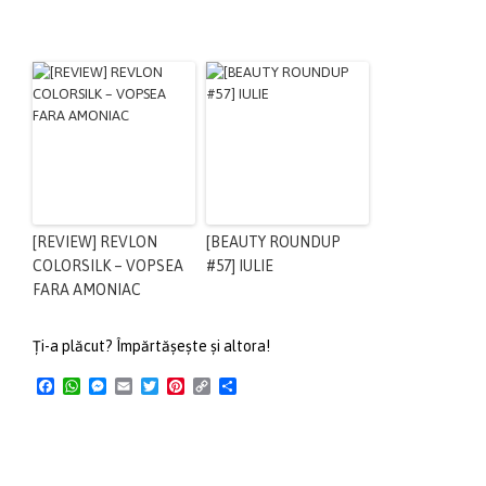
[REVIEW] REVLON
[BEAUTY ROUNDUP
COLORSILK – VOPSEA
#57] IULIE
FARA AMONIAC
Ți-a plăcut? Împărtășește și altora!
Facebook
WhatsApp
Messenger
Email
Twitter
Pinterest
Copy
Share
Link