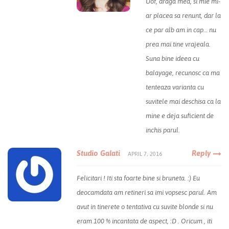
Uof, draga mea, si mie mi-
ar placea sa renunt, dar la
ce par alb am in cap… nu
prea mai tine vrajeala.
Suna bine ideea cu
balayage, recunosc ca ma
tenteaza varianta cu
suvitele mai deschisa ca la
mine e deja suficient de
inchis parul.
Studio Galati
Reply
APRIL 7, 2016
Felicitari ! Iti sta foarte bine si bruneta. :) Eu
deocamdata am retineri sa imi vopsesc parul. Am
avut in tinerete o tentativa cu suvite blonde si nu
eram 100 % incantata de aspect, :D . Oricum , iti