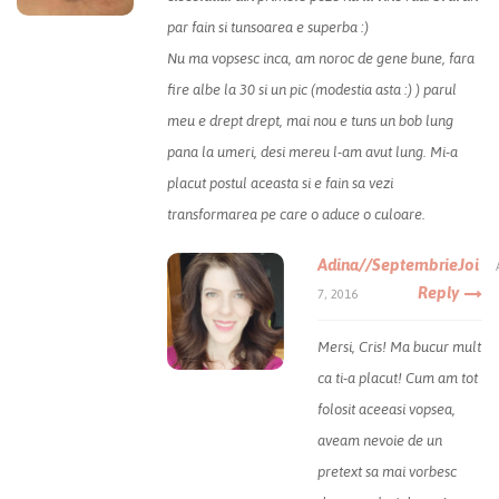
par fain si tunsoarea e superba :)
Nu ma vopsesc inca, am noroc de gene bune, fara
fire albe la 30 si un pic (modestia asta :) ) parul
meu e drept drept, mai nou e tuns un bob lung
pana la umeri, desi mereu l-am avut lung. Mi-a
placut postul aceasta si e fain sa vezi
transformarea pe care o aduce o culoare.
Adina//SeptembrieJoi
Reply
7, 2016
Mersi, Cris! Ma bucur mult
ca ti-a placut! Cum am tot
folosit aceeasi vopsea,
aveam nevoie de un
pretext sa mai vorbesc