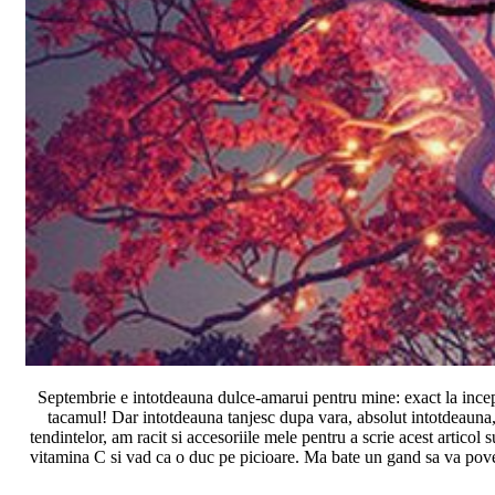
Septembrie e intotdeauna dulce-amarui pentru mine: exact la inceputu
tacamul! Dar intotdeauna tanjesc dupa vara, absolut intotdeauna,
tendintelor, am racit si accesoriile mele pentru a scrie acest artico
vitamina C si vad ca o duc pe picioare. Ma bate un gand sa va pov