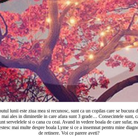
l lunii este ziua mea si recunosc, sunt ca un copilas care se bucura de a
 mai ales in diminetile in care afara sunt 3 grade… Consecintele sunt, c
l sunt servelelele si o cana cu ceai. Avand in vedere boala de care sufar,
estesc mai multe despre boala Lyme si ce a insemnat pentru mine diagno
de retinere. Voi ce parere aveti?