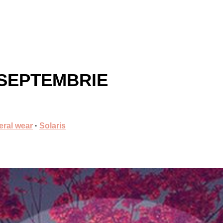
 SEPTEMBRIE
eral wear
·
Solaris