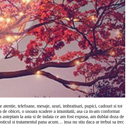
tentie, telefoane, mesaje, urari, imbratisari, pupici, cadouri si tot
a de obicei, o usoara scadere a imunitatii, asa ca m-am conformat
 ma asteptam la asta si de indata ce am fost expusa, am dublat doza de
sticul si tratamentul pana acum… insa nu stiu
daca ar trebui sa trec