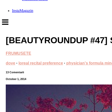
InstaMagazin
[BEAUTYROUNDUP #47]
FRUMUSETE
dove
·
loreal recital preference
·
physician's formula min
13 Comentarii
October 1, 2014