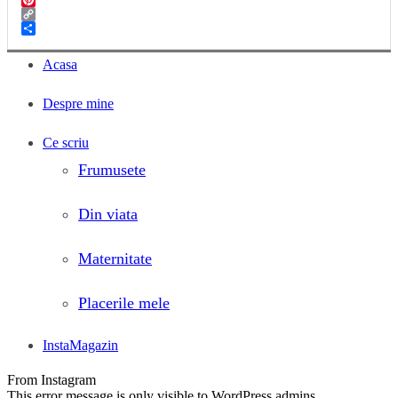
Pinterest
Copy
Link
Share
Acasa
Despre mine
Ce scriu
Frumusete
Din viata
Maternitate
Placerile mele
InstaMagazin
From Instagram
This error message is only visible to WordPress admins