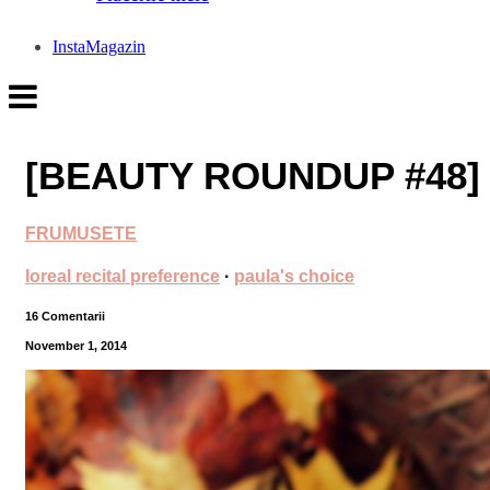
InstaMagazin
[BEAUTY ROUNDUP #48]
FRUMUSETE
loreal recital preference
·
paula's choice
16 Comentarii
November 1, 2014