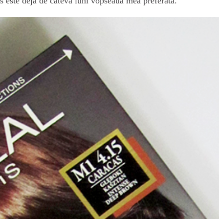
 este deja de cateva luni vopseaua mea preferata.