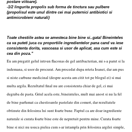
postare viitoare).
-1/2 lingurita propolis sub forma de tinctura sau pulbere
(propolisul este unul dintre cei mai puternici antibiotici si
antimicrobieni naturali)
Toate chestiile astea se amesteca bine bine si..gata! Bineinteles
ca va puteti juca cu proportiile ingredientelor pana cand va iese
consistenta dorita, vascoasa si usor de aplicat, asa cum este si
cea din poza.”
Eu am pregatit gelul intr-un flaconas de gel antibacterian, mi s-a parut si la
indemana, si usor de procurat. Am procedat dupa reteta Ioanei, dar am pus
si niste carbune medicinal (despre acesta am citit tot pe blogul ei) si mai
multa argila. Rezultatul final nu are consistenta chiar de gel, ci mai
degraba de pasta. Griul acela este, bineinteles, mult mai anost si nu la fel
de bine parfumat ca chestioarele pastelate din comert, dar rezultatele
obtinute din folosirea lui sunt foarte bune. Faptul ca are doar ingrediente
naturale si curata foarte bine este de nepretuit pentru mine. Curata foarte
bine si nici nu usuca pielea cum s-ar intampla prin folosirea argilei simple,