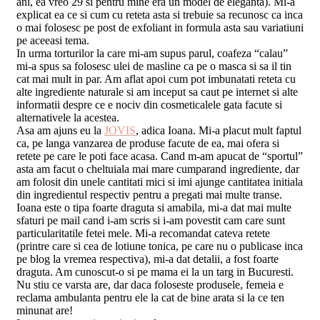
ani, ea vreo 29 si pentru mine era un model de eleganta). Mi-a
explicat ea ce si cum cu reteta asta si trebuie sa recunosc ca inca
o mai folosesc pe post de exfoliant in formula asta sau variatiuni
pe aceeasi tema.
In urma torturilor la care mi-am supus parul, coafeza “calau”
mi-a spus sa folosesc ulei de masline ca pe o masca si sa il tin
cat mai mult in par. Am aflat apoi cum pot imbunatati reteta cu
alte ingrediente naturale si am inceput sa caut pe internet si alte
informatii despre ce e nociv din cosmeticalele gata facute si
alternativele la acestea.
Asa am ajuns eu la
JOVIS
, adica Ioana. Mi-a placut mult faptul
ca, pe langa vanzarea de produse facute de ea, mai ofera si
retete pe care le poti face acasa. Cand m-am apucat de “sportul”
asta am facut o cheltuiala mai mare cumparand ingrediente, dar
am folosit din unele cantitati mici si imi ajunge cantitatea initiala
din ingredientul respectiv pentru a pregati mai multe transe.
Ioana este o tipa foarte draguta si amabila, mi-a dat mai multe
sfaturi pe mail cand i-am scris si i-am povestit cam care sunt
particularitatile fetei mele. Mi-a recomandat cateva retete
(printre care si cea de lotiune tonica, pe care nu o publicase inca
pe blog la vremea respectiva), mi-a dat detalii, a fost foarte
draguta. Am cunoscut-o si pe mama ei la un targ in Bucuresti.
Nu stiu ce varsta are, dar daca foloseste produsele, femeia e
reclama ambulanta pentru ele la cat de bine arata si la ce ten
minunat are!