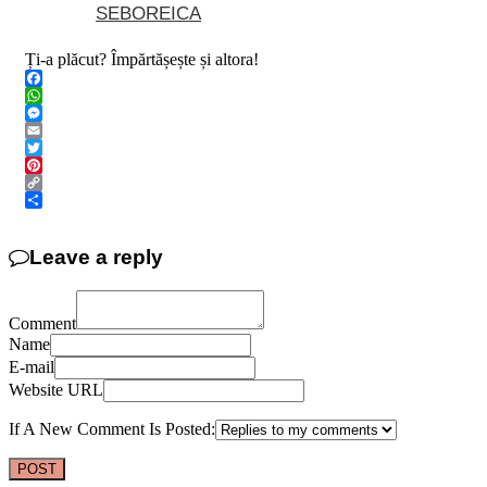
SEBOREICA
Ți-a plăcut? Împărtășește și altora!
Facebook
WhatsApp
Messenger
Email
Twitter
Pinterest
Copy
Link
Share
Leave a reply
Comment
Name
E-mail
Website URL
If A New Comment Is Posted: