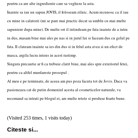
pentru ca are alte ingrediente care sa vegheze la asta.
Inainte sa iau un sapun JOVIS, il foloseam zilnic. Acum recunosc ca il iau
cu mine in calatorii (mi se pare mai practic decat sa umblu cu mai multe
sapuniere dupa mine). De multe ori il intindeam pe fata inainte de a intra
in dus, masam bine mai ales pe nas si in jurul lui si faceam dus cu gelul pe
fata. Il clateam inainte sa ies din dus si in felul asta avea si un efect de
masca, argila lucra intens in acest rastimp.
Singura precautie ar fi ca trebuie clatit bine, mai ales spre exteriorul fetei,
pentru ca altfel murdareste prosopul .
Al meu e pe terminate, de aceea am pus poza facuta tot de Jovis. Daca va
pasioneaza cat de putin domeniul acesta al cosmeticelor naturale, va
recomand sa intrati pe blogul ei, are multe retete si produse foarte bune.
(Visited 253 times, 1 visits today)
Citeste si...