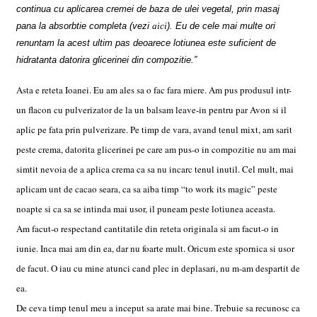
continua cu aplicarea cremei de baza de ulei vegetal, prin masaj
pana la absorbtie completa (vezi
aici
). Eu de cele mai multe ori
renuntam la acest ultim pas deoarece lotiunea este suficient de
hidratanta datorira glicerinei din compozitie.”
Asta e reteta Ioanei. Eu am ales sa o fac fara miere. Am pus produsul intr-
un flacon cu pulverizator de la un balsam leave-in pentru par Avon si il
aplic pe fata prin pulverizare. Pe timp de vara, avand tenul mixt, am sarit
peste crema,
datorita glicerinei pe care am pus-o in compozitie nu am mai
simtit nevoia de a aplica crema ca sa nu incarc tenul inutil. Cel mult, mai
aplicam unt de cacao seara, ca sa aiba timp “to work its magic” peste
noapte si ca sa se intinda mai usor, il puneam peste lotiunea aceasta.
Am facut-o respectand cantitatile din reteta originala si am facut-o in
iunie. Inca mai am din ea, dar nu foarte mult. Oricum este spornica si usor
de facut. O iau cu mine atunci cand plec in deplasari, nu m-am despartit de
ea.
De ceva timp tenul meu a inceput sa arate mai bine. Trebuie sa recunosc ca