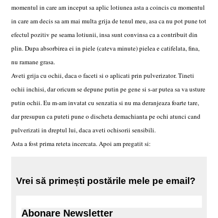
momentul in care am inceput sa aplic lotiunea asta a coincis cu momentul
in care am decis sa am mai multa grija de tenul meu, asa ca nu pot pune tot
efectul pozitiv pe seama lotiunii, insa sunt convinsa ca a contribuit din
plin. Dupa absorbirea ei in piele (cateva minute) pielea e catifelata, fina,
nu ramane grasa.
Aveti grija cu ochii, daca o faceti si o aplicati prin pulverizator. Tineti
ochii inchisi, dar oricum se depune putin pe gene si s-ar putea sa va usture
putin ochii. Eu m-am invatat cu senzatia si nu ma deranjeaza foarte tare,
dar presupun ca puteti pune o discheta demachianta pe ochi atunci cand
pulverizati in dreptul lui, daca aveti ochisorii sensibili.
Asta a fost prima reteta incercata. Apoi am pregatit si:
Vrei să primești postările mele pe email?
Abonare Newsletter