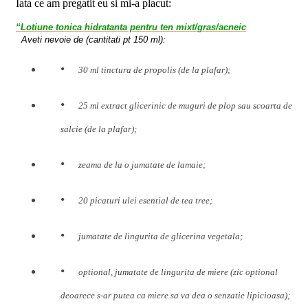
Iata ce am pregatit eu si mi-a placut:
“Lotiune tonica hidratanta pentru ten mixt/gras/acneic
Aveti nevoie de (cantitati pt 150 ml):
30 ml tinctura de propolis (de la plafar);
25 ml extract glicerinic de muguri de plop sau scoarta de
salcie (de la plafar);
zeama de la o jumatate de lamaie;
20 picaturi ulei esential de tea tree;
jumatate de lingurita de glicerina vegetala;
optional, jumatate de lingurita de miere (zic optional
deoarece s-ar putea ca miere sa va dea o senzatie lipicioasa);