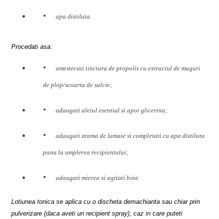
apa distilata.
Procedati asa:
amestecati tinctura de propolis cu extractul de muguri
de plop/scoarta de salcie;
adaugati uleiul esential si apoi glicerina;
adaugati zeama de lamaie si completati cu apa distilata
pana la umplerea recipientului;
adaugati mierea si agitati bine.
Lotiunea tonica se aplica cu o discheta demachianta sau chiar prin
pulverizare (daca aveti un recipient spray), caz in care puteti