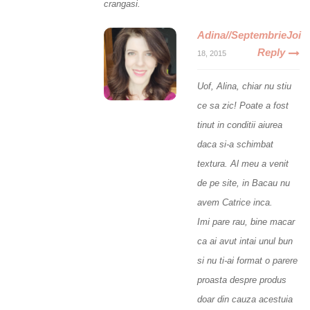
crangasi.
Adina//SeptembrieJoi
Reply
18, 2015
Uof, Alina, chiar nu stiu
ce sa zic! Poate a fost
tinut in conditii aiurea
daca si-a schimbat
textura. Al meu a venit
de pe site, in Bacau nu
avem Catrice inca.
Imi pare rau, bine macar
ca ai avut intai unul bun
si nu ti-ai format o parere
proasta despre produs
doar din cauza acestuia