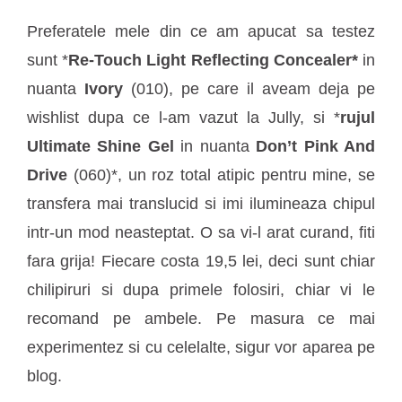
Preferatele mele din ce am apucat sa testez
sunt *
Re-Touch Light Reflecting Concealer*
in
nuanta
Ivory
(010), pe care il aveam deja pe
wishlist dupa ce l-am vazut la Jully, si *
rujul
Ultimate Shine Gel
in nuanta
Don’t Pink And
Drive
(060)*, un roz total atipic pentru mine, se
transfera mai translucid si imi ilumineaza chipul
intr-un mod neasteptat. O sa vi-l arat curand, fiti
fara grija! Fiecare costa 19,5 lei, deci sunt chiar
chilipiruri si dupa primele folosiri, chiar vi le
recomand pe ambele. Pe masura ce mai
experimentez si cu celelalte, sigur vor aparea pe
blog.