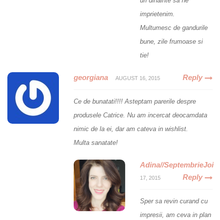
uri dinainte sa ne
imprietenim.
Multumesc de gandurile
bune, zile frumoase si
tie!
georgiana
Reply
AUGUST 16, 2015
Ce de bunatati!!!! Asteptam parerile despre
produsele Catrice. Nu am incercat deocamdata
nimic de la ei, dar am cateva in wishlist.
Multa sanatate!
Adina//SeptembrieJoi
Reply
17, 2015
Sper sa revin curand cu
impresii, am ceva in plan