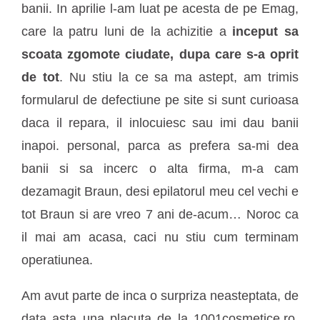
banii. In aprilie l-am luat pe acesta de pe Emag,
care la patru luni de la achizitie a
inceput sa
scoata zgomote ciudate, dupa care s-a oprit
de tot
. Nu stiu la ce sa ma astept, am trimis
formularul de defectiune pe site si sunt curioasa
daca il repara, il inlocuiesc sau imi dau banii
inapoi. personal, parca as prefera sa-mi dea
banii si sa incerc o alta firma, m-a cam
dezamagit Braun, desi epilatorul meu cel vechi e
tot Braun si are vreo 7 ani de-acum… Noroc ca
il mai am acasa, caci nu stiu cum terminam
operatiunea.
Am avut parte de inca o surpriza neasteptata, de
data asta una placuta de la 1001cosmetice.ro,