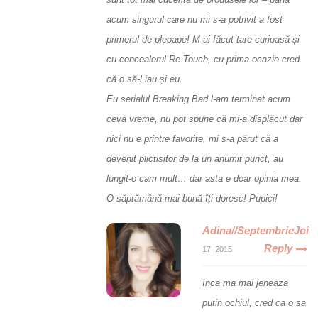
acum singurul care nu mi s-a potrivit a fost
primerul de pleoape! M-ai făcut tare curioasă și
cu concealerul Re-Touch, cu prima ocazie cred
că o să-l iau și eu.
Eu serialul Breaking Bad l-am terminat acum
ceva vreme, nu pot spune că mi-a displăcut dar
nici nu e printre favorite, mi s-a părut că a
devenit plictisitor de la un anumit punct, au
lungit-o cam mult… dar asta e doar opinia mea.
O săptămână mai bună îți doresc! Pupici!
Adina//SeptembrieJoi
Reply
17, 2015
Inca ma mai jeneaza
putin ochiul, cred ca o sa