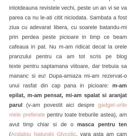
intotdeauna revistele vechi, peste un an vi se va
parea ca nu le-ati citit niciodata. Sambata a fost
ziua cu adevarat libera, cu soarele batandu-mi
prin perdea peste picioare in timp ce beam
cafeaua in pat. Nu m-am ridicat decat la orele
pranzului pentru ca am tot scris pe blog
texte pentru saptamana viitoare, dar trebuia sa
mananc si eu! Dupa-amiaza mi-am rezervat-o
unui rasfat din cap pana in picioare:
m-am
epilat, m-am pensat, mi-am spalat si aranjat
parul
(v-am povestit aici despre
gadget-urile
mele preferate
pentru toate treburile astea), am
avut timp chiar si de o
masca pentru ten
(
Andalou Naturals Glycolic
, vara asta am cam