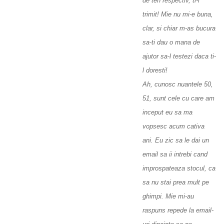
de ten respectiv, ti-l
trimit! Mie nu mi-e buna,
clar, si chiar m-as bucura
sa-ti dau o mana de
ajutor sa-l testezi daca ti-
l doresti!
Ah, cunosc nuantele 50,
51, sunt cele cu care am
inceput eu sa ma
vopsesc acum cativa
ani. Eu zic sa le dai un
email sa ii intrebi cand
improspateaza stocul, ca
sa nu stai prea mult pe
ghimpi. Mie mi-au
raspuns repede la email-