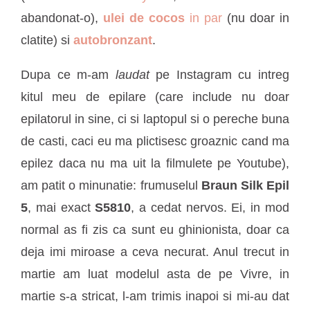
abandonat-o),
ulei de cocos
in par
(nu doar in
clatite) si
autobronzant
.
Dupa ce m-am
laudat
pe Instagram cu intreg
kitul meu de epilare (care include nu doar
epilatorul in sine, ci si laptopul si o pereche buna
de casti, caci eu ma plictisesc groaznic cand ma
epilez daca nu ma uit la filmulete pe Youtube),
am patit o minunatie: frumuselul
Braun Silk Epil
5
, mai exact
S5810
, a cedat nervos. Ei, in mod
normal as fi zis ca sunt eu ghinionista, doar ca
deja imi miroase a ceva necurat. Anul trecut in
martie am luat modelul asta de pe Vivre, in
martie s-a stricat, l-am trimis inapoi si mi-au dat