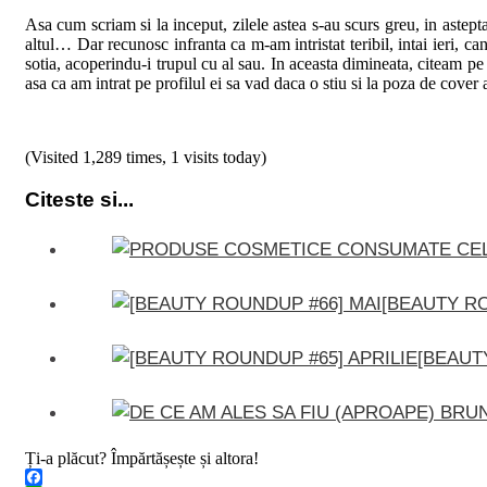
Asa cum scriam si la inceput, zilele astea s-au scurs greu, in aste
altul… Dar recunosc infranta ca m-am intristat teribil, intai ieri, c
sotia, acoperindu-i trupul cu al sau. In aceasta dimineata, citeam 
asa ca am intrat pe profilul ei sa vad daca o stiu si la poza de cover
(Visited 1,289 times, 1 visits today)
Citeste si...
[BEAUTY RO
[BEAUT
Ți-a plăcut? Împărtășește și altora!