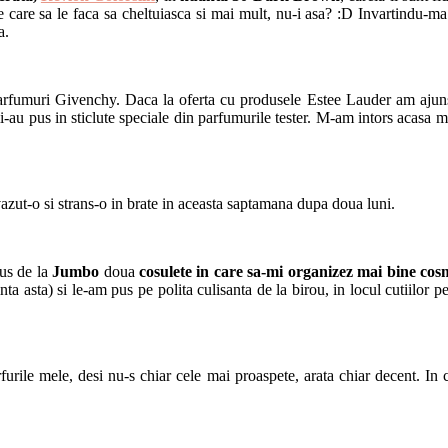
 care sa le faca sa cheltuiasca si mai mult, nu-i asa? :D Invartindu-ma
a.
rfumuri Givenchy. Daca la oferta cu produsele Estee Lauder am ajuns 
i-au pus in sticlute speciale din parfumurile tester. M-am intors acasa 
azut-o si strans-o in brate in aceasta saptamana dupa doua luni.
dus de la
Jumbo
doua
cosulete in care sa-mi organizez mai bine cos
a asta) si le-am pus pe polita culisanta de la birou, in locul cutiilor 
furile mele, desi nu-s chiar cele mai proaspete, arata chiar decent. In