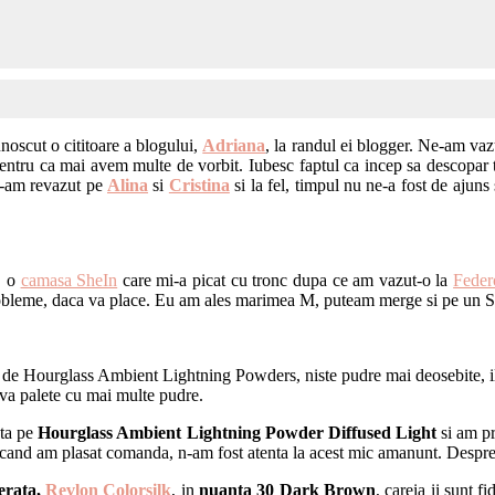
oscut o cititoare a blogului,
Adriana
, la randul ei blogger. Ne-am vaz
entru ca mai avem multe de vorbit. Iubesc faptul ca incep sa descopar 
e-am revazut pe
Alina
si
Cristina
si la fel, timpul nu ne-a fost de ajuns
e, o
camasa SheIn
care mi-a picat cu tronc dupa ce am vazut-o la
Feder
na probleme, daca va place. Eu am ales marimea M, puteam merge si pe un
a de Hourglass Ambient Lightning Powders, niste pudre mai deosebite, ilum
teva palete cu mai multe pudre.
uta pe
Hourglass Ambient Lightning Powder Diffused Light
si am pr
ci cand am plasat comanda, n-am fost atenta la acest mic amanunt. Despr
erata,
Revlon Colorsilk
, in
nuanta 30 Dark Brown
, careia ii sunt 