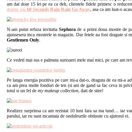
am dat doar 15 lei pe ea ca deh, clientele fidele primesc o reducere
doresc oja
60 Seconds Rain Rain Go Away
, asa ca am luat-o acas
N-am putut refuza invitatia
Sephora
de a primi doua mostre de pa
ajunsesera inca mostrele in magazin. Dar fetele au fost dragute si m
Gentlemen Only
.
Ce vedeti mai sus e palmuta surioarei mele mai mici, pe care am rev
Pe langa energia pozitiva pe care mi-a dat-o, draguta de ea mi-a a
ca am prea multe fonduri de ten (si am de gand sa fac ceva in privint
totul si un fel de
my makeup collection
, dati de stire!
Realizez surprinsa ca am rezistat 10 luni fara sa ma tund… iar var
parului, iar eu sunt incantata de onduleurile obtinute cu ajutorul ei.