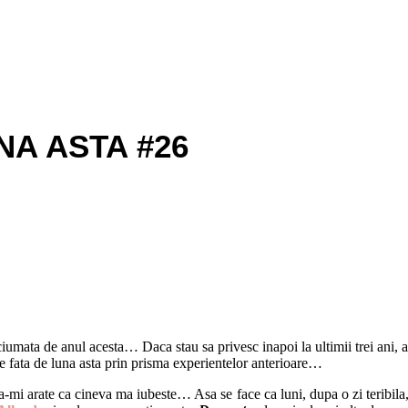
A ASTA #26
ciumata de anul acesta… Daca stau sa privesc inapoi la ultimii trei ani,
te fata de luna asta prin prisma experientelor anterioare…
 sa-mi arate ca cineva ma iubeste… Asa se face ca luni, dupa o zi teribila