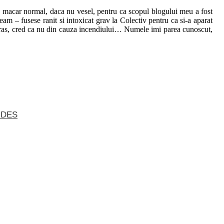
on macar normal, daca nu vesel, pentru ca scopul blogului meu a fost
eam – fusese ranit si intoxicat grav la Colectiv pentru ca si-a aparat
n oras, cred ca nu din cauza incendiului… Numele imi parea cunoscut,
 DES