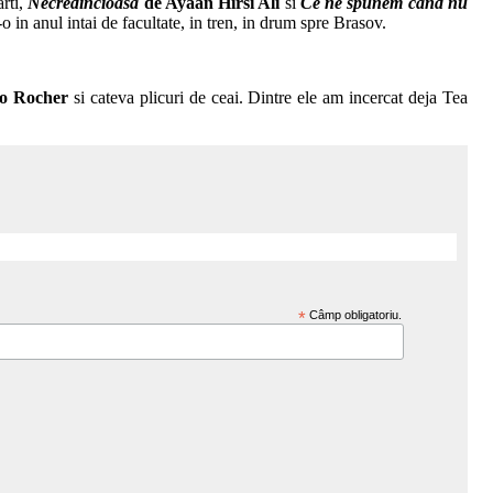
arti,
Necredincioasa
de Ayaan Hirsi Ali
si
Ce ne spunem cand nu
in anul intai de facultate, in tren, in drum spre Brasov.
ro Rocher
si cateva plicuri de ceai. Dintre ele am incercat deja Tea
*
Câmp obligatoriu.