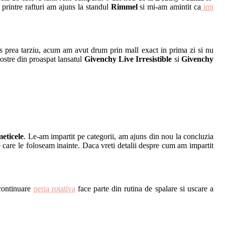
 printre rafturi am ajuns la standul
Rimmel
si mi-am amintit ca
imi
prea tarziu, acum am avut drum prin mall exact in prima zi si nu
mostre din proaspat lansatul
Givenchy Live Irresistible
si
Givenchy
meticele
. Le-am impartit pe categorii, am ajuns din nou la concluzia
pe care le foloseam inainte. Daca vreti detalii despre cum am impartit
 continuare
peria rotativa
face parte din rutina de spalare si uscare a