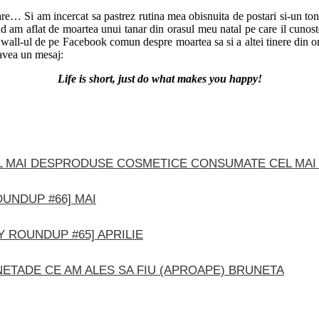
ptare… Si am incercat sa pastrez rutina mea obisnuita de postari si-un t
and am aflat de moartea unui tanar din orasul meu natal pe care il cunost
pe wall-ul de pe Facebook comun despre moartea sa si a altei tinere di
 avea un mesaj:
Life is short, just do what makes you happy!
PRODUSE COSMETICE CONSUMATE CEL MAI
UNDUP #66] MAI
Y ROUNDUP #65] APRILIE
DE CE AM ALES SA FIU (APROAPE) BRUNETA