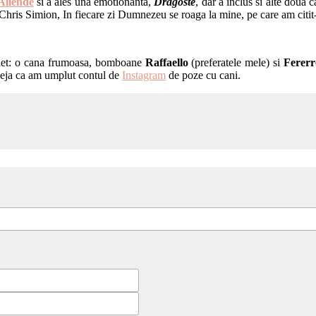
 Allende
si a ales una emotionanta,
Dragoste
, dar a inclus si alte doua c
hris Simion, In fiecare zi Dumnezeu se roaga la mine, pe care am citit-o 
suflet: o cana frumoasa, bomboane
Raffaello
(preferatele mele) si
Ferer
 deja ca am umplut contul de
Instagram
de poze cu cani.