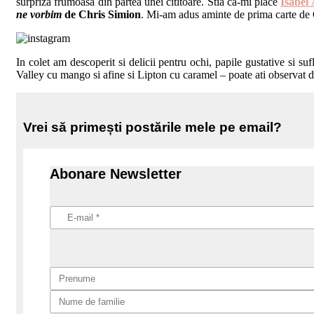
surpriza frumoasa din partea unei cititoare. Stia ca-mi place
Isabel
ne vorbim
de Chris Simion
. Mi-am adus aminte de prima carte de C
In colet am descoperit si delicii pentru ochi, papile gustative si 
Valley cu mango si afine si Lipton cu caramel – poate ati observat
Vrei să primești postările mele pe email?
Abonare Newsletter