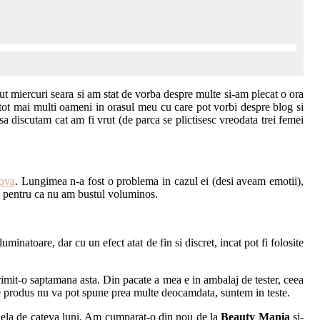
ut miercuri seara si am stat de vorba despre multe si-am plecat o ora
tot mai multi oameni in orasul meu cu care pot vorbi despre blog si
 sa discutam cat am fi vrut (de parca se plictisesc vreodata trei femei
ova
. Lungimea n-a fost o problema in cazul ei (desi aveam emotii),
 S pentru ca nu am bustul voluminos.
inatoare, dar cu un efect atat de fin si discret, incat pot fi folosite
imit-o saptamana asta. Din pacate a mea e in ambalaj de tester, ceea
e produs nu va pot spune prea multe deocamdata, suntem in teste.
fidela de cateva luni. Am cumparat-o din nou de la
Beauty Mania
si-