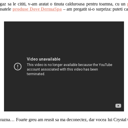
agaz sa le cititi, v-am aratat o tinuta calduroasa pentru toamna, cu un
ansatele
produse Dove DermaSpa
– am pregatit si-o surpriza: puteti c
 ia razna… Foarte greu am reusit sa ma deconectez, dar vocea lui Cryst