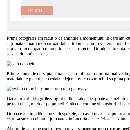
Prima fotografie am facut-o ca amintire a momentului in care am cun
si jumatate mai tarziu cu gandul ca trebuie sa ne revedem curand p
care am preocupari comune in aceasta directie. Duminica trecuta l
sa stea de vorba…).
Printre noutatile de saptamana asta s-a infiltrat o dorinta mai vech
materialul e placut, iar croiala e lejera, asa ca n-ar trebui sa pu
Daca urmariti blogurile/vlogurile din strainatate, poate ati auzit dej
pe toata fata, nu doar pe pometi. Colectia contine si blushuri, si ca
Dupa ce am tot citit si auzit despre ele, am avut ocazia sa pun man
ce mi-a stricat cel putin jumatate din bucuria de a o folosi… Atun
Alaturi de ea troneaza frumos in poza,
vopseaua mea de par pref