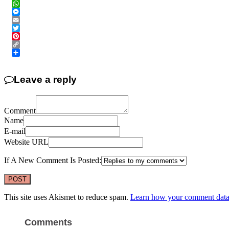
Facebook
WhatsApp
Messenger
Email
Twitter
Pinterest
Copy
Link
Share
Leave a reply
Comment
Name
E-mail
Website URL
If A New Comment Is Posted:
This site uses Akismet to reduce spam.
Learn how your comment data 
Comments