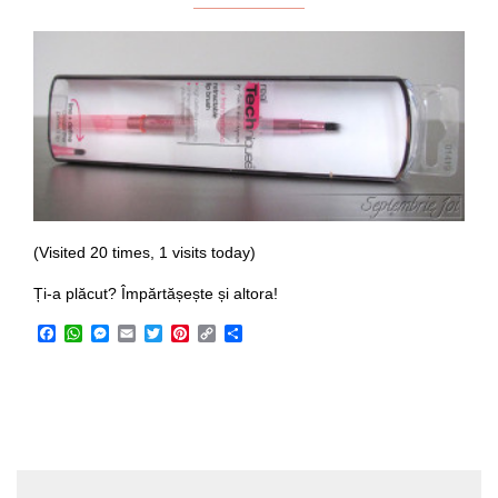
(Visited 20 times, 1 visits today)
Ți-a plăcut? Împărtășește și altora!
Facebook
WhatsApp
Messenger
Email
Twitter
Pinterest
Copy
Share
Link