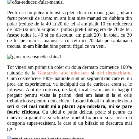
Pentru ca nu puteam totusi sa plec chiar cu mana goala, mi-am
facut provizii de iarna: mi-am luat niste manusi cu dublura din
polar (reduse de la 40 la 20 de lei si am platit 10 cu reducerea
de 50%) si un fular gros si pufos (pretul intreg era de 70 de lei,
fusese redus la 40 si cu discount, am platit 20). In total, cu 30
de lei pe fular si manusi si cu cei nici 20 dati pe saptamana
trecuta, m-am blindat bine pentru frigul ce va veni.
Tot vineri am primit un colet cu doua dermato-cosmetice 100%
naturale de la
Gamarde
,
apa micelara
si
ulei demachiant
.
Cum cosmeticele 100% naturale sunt un segment din care eu nu
prea am experimentat, va inchipuiti cat de curioasa eram sa le
folosesc. Atat de curioasa, de fapt, incat le-am pus in bagajul
pregatit pentru vizita la parinti, desi am lasat si la ei cele
trebuincioase pentru demachiere. Le-am folosit in ultimele doua
seri si
cel mai mult mi-a placut apa micelara, mi se pare
foarte eficienta
. Cu uleiul e putin delicat, poate si pentru ca
cineva s-a gandit sa-si schimbe rimelul fix acum si sa treaca la
categoria super-rezistent, la care si un bifazic se descurca mai
greu.