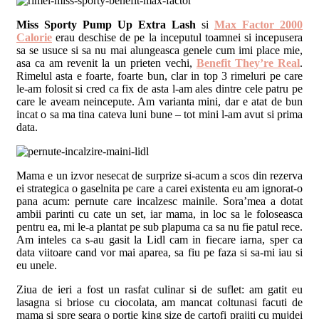
Miss Sporty Pump Up Extra Lash
si
Max Factor 2000
Calorie
erau deschise de pe la inceputul toamnei si incepusera
sa se usuce si sa nu mai alungeasca genele cum imi place mie,
asa ca am revenit la un prieten vechi,
Benefit They’re Real
.
Rimelul asta e foarte, foarte bun, clar in top 3 rimeluri pe care
le-am folosit si cred ca fix de asta l-am ales dintre cele patru pe
care le aveam neincepute. Am varianta mini, dar e atat de bun
incat o sa ma tina cateva luni bune – tot mini l-am avut si prima
data.
Mama e un izvor nesecat de surprize si-acum a scos din rezerva
ei strategica o gaselnita pe care a carei existenta eu am ignorat-o
pana acum: pernute care incalzesc mainile. Sora’mea a dotat
ambii parinti cu cate un set, iar mama, in loc sa le foloseasca
pentru ea, mi le-a plantat pe sub plapuma ca sa nu fie patul rece.
Am inteles ca s-au gasit la Lidl cam in fiecare iarna, sper ca
data viitoare cand vor mai aparea, sa fiu pe faza si sa-mi iau si
eu unele.
Ziua de ieri a fost un rasfat culinar si de suflet: am gatit eu
lasagna si briose cu ciocolata, am mancat coltunasi facuti de
mama si spre seara o portie king size de cartofi prajiti cu mujdei