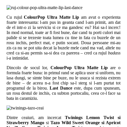
Cu rujul
ColourPop Ultra Matte Lip
am avut o experienta
foarte interesanta: l-am pus in geanta cand l-am primit, am dat
de el intr-o zi la serviciu si ce ma gandesc eu? Hai sa-l incerc!
In mod normal, toate ar fi fost bune, dar cand tu porti culori mai
palide si se trezeste toata lumea cu tine in fata cu buzele de un
rosu inchis, perfect mat, e putin socant. Doua persoane mi-au
zis ca nu se pot uita decat la buzele mele cand ma vad, altele nu
cred ca si-au permis sa-si dea cu parerea – cred ca rujul
badass
i-a intimidat.
Dincolo de socul lor,
ColourPop Ultra Matte Lip
are o
formula foarte buna: in primul rand se aplica usor si uniform, nu
lasa dungi, se simte bine pe buze, nu le usuca si rezista extrem
de bine – de aceea n-a fost chip sa-l sterg si l-am purtat tot
programul de la birou.
Last Dance
este, dupa cum spuneam,
un rosu destul de inchis, cu subton portocaliu, ceea ce-l face sa
bata in caramiziu.
Dintre ceaiuri, am incercat
Twinings Lemon Twist si
Strawberry Mango
si
Tazo Wild Sweet Orange si Apricot