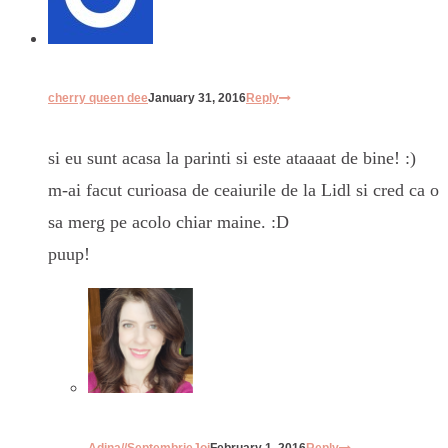
cherry queen dee
January 31, 2016
Reply
si eu sunt acasa la parinti si este ataaaat de bine! :)
m-ai facut curioasa de ceaiurile de la Lidl si cred ca o
sa merg pe acolo chiar maine. :D
puup!
Adina//SeptembrieJoi
February 1, 2016
Reply