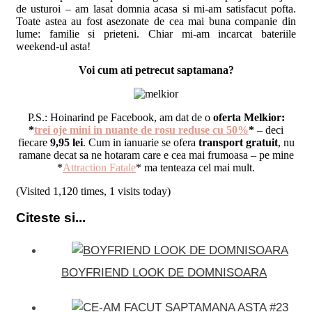
de usturoi – am lasat domnia acasa si mi-am satisfacut pofta.
Toate astea au fost asezonate de cea mai buna companie din
lume: familie si prieteni. Chiar mi-am incarcat bateriile
weekend-ul asta!
Voi cum ati petrecut saptamana?
P.S.: Hoinarind pe Facebook, am dat de o
oferta Melkior:
*
trei oje mini in nuante de rosu reduse cu 50%
*
– deci
fiecare
9,95 lei
. Cum in ianuarie se ofera
transport gratuit
, nu
ramane decat sa ne hotaram care e cea mai frumoasa – pe mine
*
Attraction Fatale
* ma tenteaza cel mai mult.
(Visited 1,120 times, 1 visits today)
Citeste si...
BOYFRIEND LOOK DE DOMNISOARA