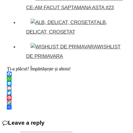
CE-AM FACUT SAPTAMANA ASTA #23
ALB,
DELICAT, CROSETAT
WISHLIST
DE PRIMAVARA
Ți-a plăcut? Împărtășește și altora!
Facebook
WhatsApp
Messenger
Email
Twitter
Pinterest
Copy
Link
Share
Leave a reply