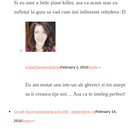
Si eu sunt a little plant killer, asa ca acum stau cu
sufletul la gura sa vad cum imi infloreste orhideea :D
Adina//SeptembrieJoi
February 2, 2016
Reply
Eu am mutat una intr-un alt ghiveci si tot astept
sa ii creasca tije noi… Asa ca te inteleg perfect!
Ce-am facut saptamana asta #40 - Septembrie, joi
February 14,
2016
Reply