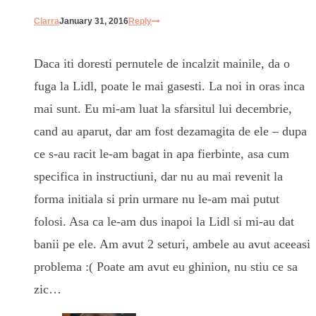
Clarra
January 31, 2016
Reply
Daca iti doresti pernutele de incalzit mainile, da o
fuga la Lidl, poate le mai gasesti. La noi in oras inca
mai sunt. Eu mi-am luat la sfarsitul lui decembrie,
cand au aparut, dar am fost dezamagita de ele – dupa
ce s-au racit le-am bagat in apa fierbinte, asa cum
specifica in instructiuni, dar nu au mai revenit la
forma initiala si prin urmare nu le-am mai putut
folosi. Asa ca le-am dus inapoi la Lidl si mi-au dat
banii pe ele. Am avut 2 seturi, ambele au avut aceeasi
problema :( Poate am avut eu ghinion, nu stiu ce sa
zic…