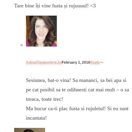
Tare bine îți vine fusta și rujuuuul! <3
Adina//SeptembrieJoi
February 1, 2016
Reply
Sesiunea, bat-o vina! Sa mananci, sa bei apa si
pe cat posibil sa te odihnesti cat mai mult – o sa
treaca, toate trec!
Ma bucur ca-ti plac fusta si rujuletul! Si eu sunt
incantata!