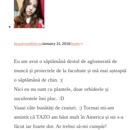
beautyandthecat
January 31, 2016
Reply
Eu am avut o săptămână destul de aglomerată de
muncă și proiectele de la facultate și mă mai așteaptă
o săptămână de chin. :(
Nici eu nu sunt cu plantele, doar orhideele și
suculentele îmi plac. :D
Vaaai câte bunătăți de ceaiuri. :) Tocmai mi-am
amintit că TAZO am băut mult în America și mi s-a
făcut iar foarte dor. Ar trebui să-mi cumpăr!