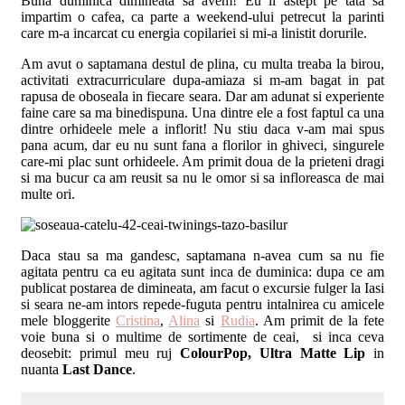
Buna duminica dimineata sa avem! Eu il astept pe tata sa
impartim o cafea, ca parte a weekend-ului petrecut la parinti
care m-a incarcat cu energia copilariei si mi-a linistit dorurile.
Am avut o saptamana destul de plina, cu multa treaba la birou,
activitati extracurriculare dupa-amiaza si m-am bagat in pat
rapusa de oboseala in fiecare seara. Dar am adunat si experiente
faine care sa ma binedispuna. Una dintre ele a fost faptul ca una
dintre orhideele mele a inflorit! Nu stiu daca v-am mai spus
pana acum, dar eu nu sunt fana
a florilor in ghiveci, singurele
care-mi plac sunt orhideele. Am primit doua de la prieteni dragi
si ma bucur ca am reusit sa nu le omor si sa infloreasca de mai
multe ori.
Daca stau sa ma gandesc, saptamana n-avea cum sa nu fie
agitata pentru ca eu agitata sunt inca de duminica: dupa ce am
publicat postarea de dimineata, am facut o excursie fulger la Iasi
si seara ne-am intors repede-fuguta pentru intalnirea cu amicele
mele bloggerite
Cristina
,
Alina
si
Rudia
. Am primit de la fete
voie buna si o multime de sortimente de ceai, si inca ceva
deosebit: primul meu ruj
ColourPop, Ultra Matte Lip
in
nuanta
Last Dance
.