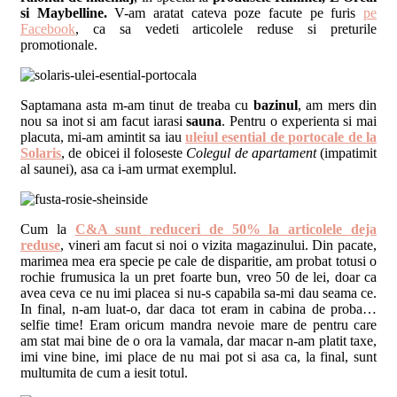
si Maybelline.
V-am aratat cateva poze facute pe furis
pe
Facebook
, ca sa vedeti articolele reduse si preturile
promotionale.
Saptamana asta m-am tinut de treaba cu
bazinul
, am mers din
nou sa inot si am facut iarasi
sauna
. Pentru o experienta si mai
placuta, mi-am amintit sa iau
uleiul esential de portocale de la
Solaris
, de obicei il foloseste
Colegul de apartament
(impatimit
al saunei), asa ca i-am urmat exemplul.
Cum la
C&A sunt reduceri de 50% la articolele deja
reduse
, vineri am facut si noi o vizita magazinului. Din pacate,
marimea mea era specie pe cale de disparitie, am probat totusi o
rochie frumusica la un pret foarte bun, vreo 50 de lei, doar ca
avea ceva ce nu imi placea si nu-s capabila sa-mi dau seama ce.
In final, n-am luat-o, dar daca tot eram in cabina de proba…
selfie time! Eram oricum mandra nevoie mare de pentru care
am stat mai bine de o ora la vamala, dar macar n-am platit taxe,
imi vine bine, imi place de nu mai pot si asa ca, la final, sunt
multumita de cum a iesit totul.