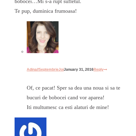
bobocei…Mi s-a rupt sufletul.
Te pup, duminica frumoasa!
Adina//SeptembrieJoi
January 31, 2016
Reply
Of, ce pacat! Sper sa dea una noua si sa te
bucuri de bobocei cand vor aparea!
Iti multumesc ca esti alaturi de mine!