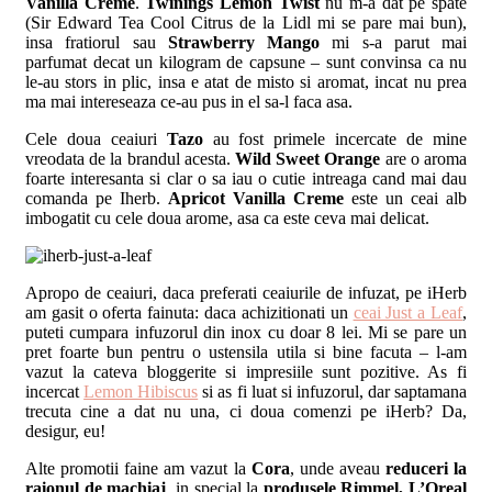
Vanilla Creme
.
Twinings Lemon Twist
nu m-a dat pe spate
(Sir Edward Tea Cool Citrus de la Lidl mi se pare mai bun),
insa fratiorul sau
Strawberry Mango
mi s-a parut mai
parfumat decat un kilogram de capsune – sunt convinsa ca nu
le-au stors in plic, insa e atat de misto si aromat, incat nu prea
ma mai intereseaza ce-au pus in el sa-l faca asa.
Cele doua ceaiuri
Tazo
au fost primele incercate de mine
vreodata de la brandul acesta.
Wild Sweet Orange
are o aroma
foarte interesanta si clar o sa iau o cutie intreaga cand mai dau
comanda pe Iherb.
Apricot Vanilla Creme
este un ceai alb
imbogatit cu cele doua arome, asa ca este ceva mai delicat.
Apropo de ceaiuri, daca preferati ceaiurile de infuzat, pe iHerb
am gasit o oferta fainuta: daca achizitionati un
ceai Just a Leaf
,
puteti cumpara infuzorul din inox cu doar 8 lei. Mi se pare un
pret foarte bun pentru o ustensila utila si bine facuta – l-am
vazut la cateva bloggerite si impresiile sunt pozitive. As fi
incercat
Lemon Hibiscus
si as fi luat si infuzorul, dar saptamana
trecuta cine a dat nu una, ci doua comenzi pe iHerb? Da,
desigur, eu!
Alte promotii faine am vazut la
Cora
, unde aveau
reduceri la
raionul de machiaj
, in special la
produsele Rimmel, L’Oreal