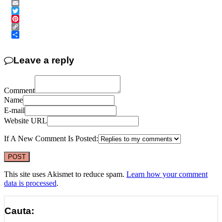
Messenger
Email
Twitter
Pinterest
Copy
Link
Share
Leave a reply
Comment
Name
E-mail
Website URL
If A New Comment Is Posted:
This site uses Akismet to reduce spam.
Learn how your comment
data is processed
.
Cauta: