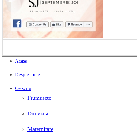
Acasa
Despre mine
Ce scriu
Frumusete
Din viata
Maternitate