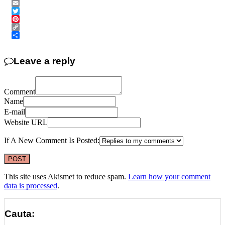
Messenger
Email
Twitter
Pinterest
Copy
Link
Share
Leave a reply
Comment
Name
E-mail
Website URL
If A New Comment Is Posted:
This site uses Akismet to reduce spam.
Learn how your comment
data is processed
.
Cauta: