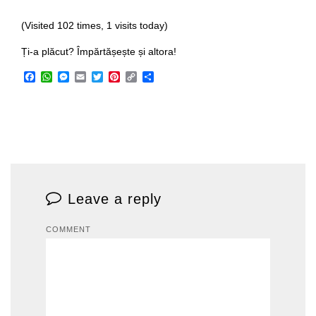
(Visited 102 times, 1 visits today)
Ți-a plăcut? Împărtășește și altora!
Facebook
WhatsApp
Messenger
Email
Twitter
Pinterest
Copy
Share
Link
Leave a reply
COMMENT