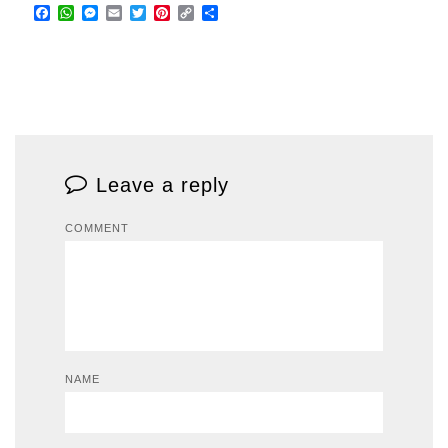
Facebook
WhatsApp
Messenger
Email
Twitter
Pinterest
Copy
Share
Link
Leave a reply
COMMENT
NAME