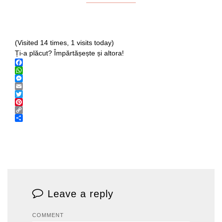
(Visited 14 times, 1 visits today)
Ți-a plăcut? Împărtășește și altora!
Facebook
WhatsApp
Messenger
Email
Twitter
Pinterest
Copy
Link
Share
Leave a reply
COMMENT