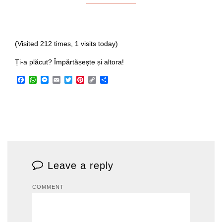
(Visited 212 times, 1 visits today)
Ți-a plăcut? Împărtășește și altora!
Facebook
WhatsApp
Messenger
Email
Twitter
Pinterest
Copy
Share
Link
Leave a reply
COMMENT