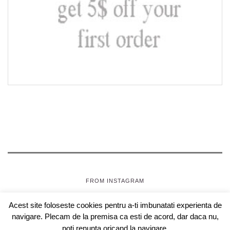
FROM INSTAGRAM
Acest site foloseste cookies pentru a-ti imbunatati experienta de
SEPTEMBRIE, JOI
- OAZA PENTRU FETE
navigare. Plecam de la premisa ca esti de acord, dar daca nu,
COPYRIGHT © 2018 SEPTEMBRIEJOI.COM , WEBDESIGN
poti renunta oricand la navigare.