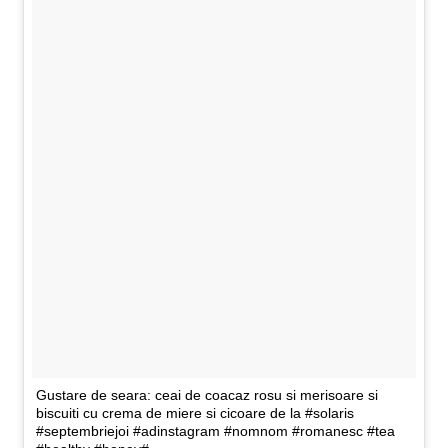
Gustare de seara: ceai de coacaz rosu si merisoare si
biscuiti cu crema de miere si cicoare de la #solaris
#septembriejoi #adinstagram #nomnom #romanesc #tea