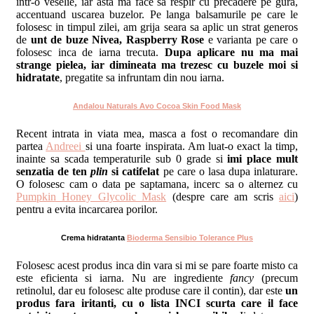
intr-o veselie, iar asta ma face sa respir cu precadere pe gura,
accentuand uscarea buzelor. Pe langa balsamurile pe care le
folosesc in timpul zilei, am grija seara sa aplic un strat generos
de
unt de buze Nivea, Raspberry Rose
e varianta pe care o
folosesc inca de iarna trecuta.
Dupa aplicare nu ma mai
strange pielea, iar dimineata ma trezesc cu buzele moi si
hidratate
, pregatite sa infruntam din nou iarna.
Andalou Naturals Avo Cocoa Skin Food Mask
Recent intrata in viata mea, masca a fost o recomandare din
partea
Andreei
si una foarte inspirata. Am luat-o exact la timp,
inainte sa scada temperaturile sub 0 grade si
imi place mult
senzatia de ten
plin
si catifelat
pe care o lasa dupa inlaturare.
O folosesc cam o data pe saptamana, incerc sa o alternez cu
Pumpkin Honey Glycolic Mask
(despre care am scris
aici
)
pentru a evita incarcarea porilor.
Crema hidratanta
Bioderma Sensibio Tolerance Plus
Folosesc acest produs inca din vara si mi se pare foarte misto ca
este eficienta si iarna. Nu are ingrediente
fancy
(precum
retinolul, dar eu folosesc alte produse care il contin), dar este
un
produs fara iritanti, cu o lista INCI scurta care il face