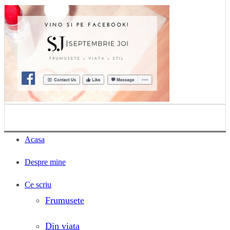
Acasa
Despre mine
Ce scriu
Frumusete
Din viata