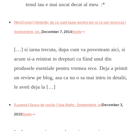
tenul tau e mai uscat decat al meu. :*
[My2Cents] Uleiurile: de ce sunt bune pentru ten si ce-am incercat |
Septembrie, joi...
December 7, 2014
Reply
[…] si iarna trecuta, dupa cum va povesteam aici, si
acum si-a reintrat in drepturi ca fiind unul din
produsele esentiale pentru vremea rece. Deja a primit
un review pe blog, asa ca nu o sa mai intru in detalii,
le aveti deja la […]
[Leapsa] Seara de rasfat | Spa Night - Septembrie, joi
December 3,
2015
Reply