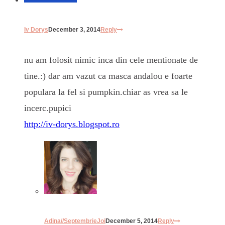
Iv Dorys
December 3, 2014
Reply
nu am folosit nimic inca din cele mentionate de
tine.:) dar am vazut ca masca andalou e foarte
populara la fel si pumpkin.chiar as vrea sa le
incerc.pupici
http://iv-dorys.blogspot.ro
Adina//SeptembrieJoi
December 5, 2014
Reply