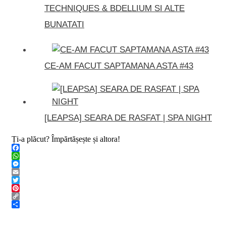
TECHNIQUES & BDELLIUM SI ALTE
BUNATATI
CE-AM FACUT SAPTAMANA ASTA #43
[LEAPSA] SEARA DE RASFAT | SPA NIGHT
Ți-a plăcut? Împărtășește și altora!
Facebook
WhatsApp
Messenger
Email
Twitter
Pinterest
Copy
Link
Share