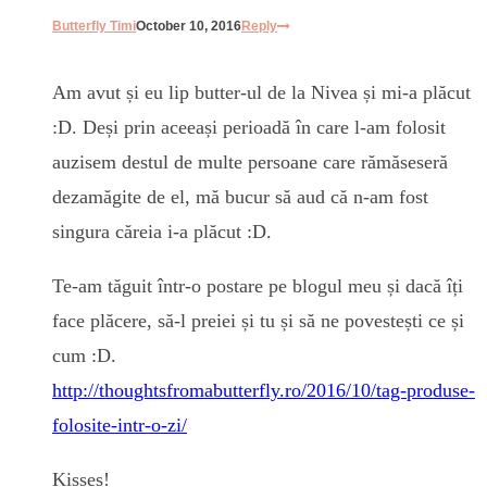
Butterfly Timi
October 10, 2016
Reply
Am avut și eu lip butter-ul de la Nivea și mi-a plăcut
:D. Deși prin aceeași perioadă în care l-am folosit
auzisem destul de multe persoane care rămăseseră
dezamăgite de el, mă bucur să aud că n-am fost
singura căreia i-a plăcut :D.
Te-am tăguit într-o postare pe blogul meu și dacă îți
face plăcere, să-l preiei și tu și să ne povestești ce și
cum :D.
http://thoughtsfromabutterfly.ro/2016/10/tag-produse-
folosite-intr-o-zi/
Kisses!