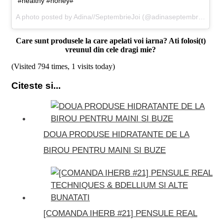
#healthy #honey#
A photo posted by Adina//SeptembrieJoi (@adinaseptembriejoi) on
Care sunt produsele la care apelati voi iarna? Ati folosi(t)
vreunul din cele dragi mie?
(Visited 794 times, 1 visits today)
Citeste si...
DOUA PRODUSE HIDRATANTE DE LA
BIROU PENTRU MAINI SI BUZE
[COMANDA IHERB #21] PENSULE REAL