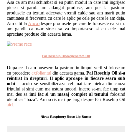
Asa ca am mai schimbat si eu putin modul in care imi ingrijesc
pielea si parul: am adaugat produse, am pus la pastrare
produsele cu texturi adecvate vremii calde sau am marit putin
cantitatea si frecventa cu care le aplic pe cele pe care le am deja.
Am citit la
Anca
despre produsele pe care le foloseste ea si m-
am gandit ca n-ar strica sa va impartasesc si eu cele mai
apreciate produse din aceasta iarna.
Pai Rosehip BioRegenerate Oil
Dupa ce il cam pusesem la pastrare in timpul verii si foloseam
cu precadere
exfoliantul
din aceasta gama,
Pai Rosehip Oil si-a
reintrat in drepturi
.
Il aplic aproape in fiecare seara sub
ochi
– acolo se sensibilizeaza cel mai tare pielea din cauza
frigului si simt cum ma ustura uneori, incerc sa-mi fac timp cat
mai des sa
imi fac si un masaj complet al tenului
folosind
uleiul ca “baza”. Am scris mai pe larg despre Pai Rosehip Oil
aici
.
Nivea Raspberry Rose Lip Butter