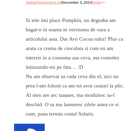
Adina//SeptembrieJoi
December 3, 2014
Reply
Si mie imi place Pumpkin, nu degeaba am
bagat-o in seama in versiunea de vara a
articolului asta. Dar Avo Cocoa rulez! Plus ca
arata ca crema de ciocolata si cum eu am
interzis in a consuma asa ceva, ma consolez
intinzandu-mi pe fata… :D
Nu am observat sa cada ceva din el, nici nu
prea l-am folosit ca am tot avut ceaiuri la plic.
Al meu are arc taaaare, ma straduiesc sa-l
deschid. O sa ma lamuresc zilele astea ce si
cum, pana termin ceaiul Solaris.