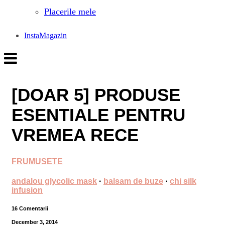
Placerile mele
InstaMagazin
[DOAR 5] PRODUSE
ESENTIALE PENTRU
VREMEA RECE
FRUMUSETE
andalou glycolic mask
·
balsam de buze
·
chi silk
infusion
16 Comentarii
December 3, 2014