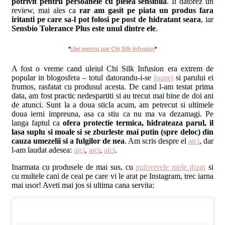
potrivit pentru persoanele cu pielea sensibila
. Ii datorez un
review, mai ales ca
rar am gasit pe piata un produs fara
iritanti pe care sa-l pot folosi pe post de hidratant seara
, iar
Sensbio Tolerance Plus este unul dintre ele
.
*
Ulei pentru par Chi Silk Infusion
*
A fost o vreme cand uleiul Chi Silk Infusion era extrem de
popular in blogosfera – totul datorandu-i-se
Ioanei
si parului ei
frumos, rasfatat cu produsul acesta. De cand l-am testat prima
data, am fost practic nedespartiti si au trecut mai bine de doi ani
de atunci. Sunt la a doua sticla acum, am petrecut si ultimele
doua ierni impreuna, asa ca stiu ca nu ma va dezamagi. Pe
langa faptul ca
ofera protectie termica, hidrateaza parul, il
lasa suplu si moale si se zburleste mai putin (spre deloc) din
cauza umezelii si a fulgilor de nea
. Am scris despre el
aici
, dar
l-am laudat adesea:
aici
,
aici
,
aici
.
Inarmata cu produsele de mai sus, cu
puloverele mele dragi
si
cu multele cani de ceai pe care vi le arat pe Instagram, trec iarna
mai usor! Aveti mai jos si ultima cana servita: