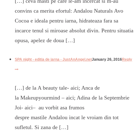
[…] ceva masti pe care le-am incercat si m-au
convins ca merita efortul: Andalou Naturals Avo
Cocoa e ideala pentru iarna, hidrateaza fara sa
incarce tenul si miroase absolut divin. Pentru situatia
opusa, apelez de doua […]
SPA night - editia de iarna - JustAnAngel.net
January 26, 2016
Reply
[…] de la A beauty tale- aici; Anca de
la Makeupyourmind – aici; Adina de la Septembrie
Joi- aici– au vorbit asa frumos
despre mastile Andalou incat le vroiam din tot
sufletul. Si zana de […]