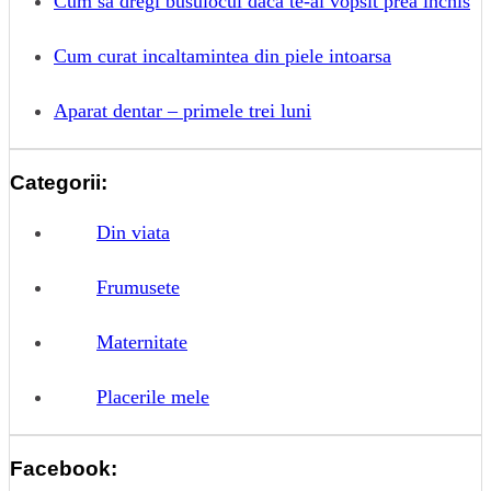
Cum sa dregi busuiocul daca te-ai vopsit prea inchis
Cum curat incaltamintea din piele intoarsa
Aparat dentar – primele trei luni
Categorii:
Din viata
Frumusete
Maternitate
Placerile mele
Facebook: