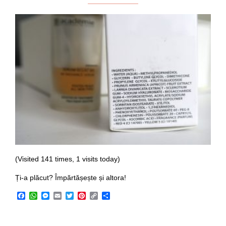
(Visited 141 times, 1 visits today)
Ți-a plăcut? Împărtășește și altora!
Facebook
WhatsApp
Messenger
Email
Twitter
Pinterest
Copy
Share
Link