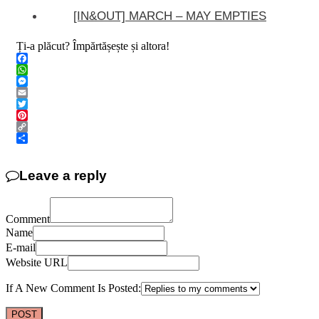
[IN&OUT] MARCH – MAY EMPTIES
Ți-a plăcut? Împărtășește și altora!
Facebook
WhatsApp
Messenger
Email
Twitter
Pinterest
Copy
Link
Share
Leave a reply
Comment
Name
E-mail
Website URL
If A New Comment Is Posted: