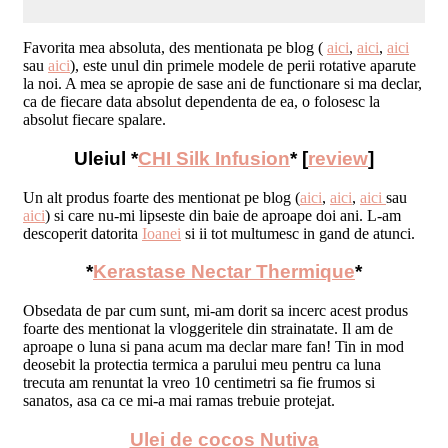
Favorita mea absoluta, des mentionata pe blog (
aici
,
aici
,
aici
sau
aici
), este unul din primele modele de perii rotative aparute
la noi. A mea se apropie de sase ani de functionare si ma declar,
ca de fiecare data absolut dependenta de ea, o folosesc la
absolut fiecare spalare.
Uleiul *
CHI Silk Infusion
* [
review
]
Un alt produs foarte des mentionat pe blog (
aici
,
aici
,
aici
sau
aici
) si care nu-mi lipseste din baie de aproape doi ani. L-am
descoperit datorita
Ioanei
si ii tot multumesc in gand de atunci.
*
Kerastase Nectar Thermique
*
Obsedata de par cum sunt, mi-am dorit sa incerc acest produs
foarte des mentionat la vloggeritele din strainatate. Il am de
aproape o luna si pana acum ma declar mare fan! Tin in mod
deosebit la protectia termica a parului meu pentru ca luna
trecuta am renuntat la vreo 10 centimetri sa fie frumos si
sanatos, asa ca ce mi-a mai ramas trebuie protejat.
Ulei de cocos Nutiva