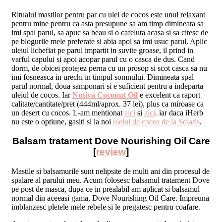
Ritualul mastilor pentru par cu ulei de cocos este unul relaxant
pentru mine pentru ca asta presupune sa am timp dimineata sa
imi spal parul, sa apuc sa beau si o cafeluta acasa si sa citesc de
pe blogurile mele preferate si abia apoi sa imi usuc parul. Aplic
uleiul lichefiat pe parul impartit in suvite groase, il prind in
varful capului si apoi acopar parul cu o casca de dus. Cand
dorm, de obicei protejez perna cu un prosop si scot casca sa nu
imi fosneasca in urechi in timpul somnului. Dimineata spal
parul normal, doua samponari si e suficient pentru a indeparta
uleiul de cocos. Iar
Nutiva Coconut Oil
e excelent ca raport
calitate/cantitate/pret (444ml/aprox. 37 lei), plus ca miroase ca
un desert cu cocos. L-am mentionat
aici
si
aici
. iar daca iHerb
nu este o optiune, gasiti si la noi
uleiul de cocos de la Solaris
.
Balsam tratament Dove Nourishing Oil Care
[
review
]
Mastile si balsamurile sunt nelipsite de multi ani din procesul de
spalare al parului meu. Acum folosesc balsamul tratament Dove
pe post de masca, dupa ce in prealabil am aplicat si balsamul
normal din aceeasi gama, Dove Nourishing Oil Care. Impreuna
imblanzesc pletele mele rebele si le pregatesc pentru coafare.