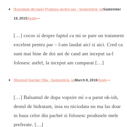
[Esentiale din baie] Produse pentru par - Septembrie, joi
September
19, 2015
Reply
[…] cocos si despre faptul ca mi se pare un tratament
excelent pentru par – l-am laudat aici si aici. Cred ca
sunt mai bine de doi ani de cand am inceput sa-l
folosesc astfel, la inceput am cumparat […]
[Review] Garnier Olia - Septembrie, joi
March 8, 2016
Reply
[…] Balsamul de dupa vopsire mi s-a parut ok-ish,
destul de hidratant, insa eu niciodata nu ma las doar
in baza celor din pachet si folosesc produsele mele
preferate. […]