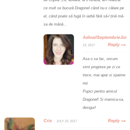
ce mult se bucură Dragonel când nu-s călare pe
el, când poate să fugă în iarbă fără să-l țină mă-
sa de mână…
Adina//SeptembrieJoi
Reply
23, 2017
Asa o sa fac, oricum
simt progrese pe zi ce
trece, mai apar si spaime
noi.
Pupici pentru amicul
Dragonel! Si mamica-sa,
desigur!
Cris
Reply
JULY 23, 2017