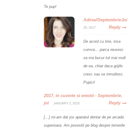
Te pup!
Adina//SeptembrieJoi
Reply
28, 2017
De acord cu tine, insa
cumva… parca reusesc
sa ma bucur tot mai mult
de ea, chiar daca grijile
cresc sau se inmultesc.
Pupici!
2017, in cuvinte si emotii - Septembrie,
joi
Reply
JANUARY 2, 2018
[…] mi-am dat jos aparatul dentar de pe arcada
superioara. Am povestit pe blog despre temerile