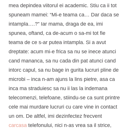
mea depindea viitorul ei academic. Stiu ca ii tot
spuneam mamei: “Mi-e teama ca… Dar daca se
intampla….?” Iar mama, draga de ea, imi
spunea, oftand, ca de-acum o sa-mi tot fie
teama de ce s-ar putea intampla. Si a avut
dreptate: acum mi-e frica sa nu se inece atunci
cand mananca, sa nu cada din pat atunci cand
intorc capul, sa nu bage in gurita lucruri pline de
microbi – inca n-am ajuns la lins pietre, asa ca
inca ma straduiesc sa nu ii las la indemana
telecomenzi, telefoane, stiindu-se ca sunt printre
cele mai murdare lucruri cu care vine in contact
un om. De altfel, imi dezinfectez frecvent
carcasa
telefonului, nici n-as vrea sa il strice,