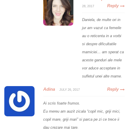
Reply
28, 2017
Daniela, de multe ori in
jur am vazut ca femeile
au o reticenta in a vorbi
si despre dificultatile
mamiciei… am sperat ca
aceste ganduri ale mele
vor aduce acceptare in
sufletul unei alte mame.
Adina
Reply
JULY 26, 2017
Ai scris foarte frumos.
Eu mereu am auzit zicala “copil mic, griji mici,
copil mare, griji mari” si parca pe zi ce trece ii
dau crezare mai tare.