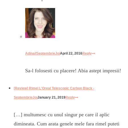
Adina//SeptembrieJoi
April 22, 2016
Reply
Sa-l folosesti cu placere! Abia astept impresii!
[Review] Rimel L'Oreal Telescopic Carbon Black -
SeptembrieJoi
January 21, 2019
Reply
[…] multumesc cu unul singur pe care il aplic
dimineata. Cum arata genele mele fara rimel puteti