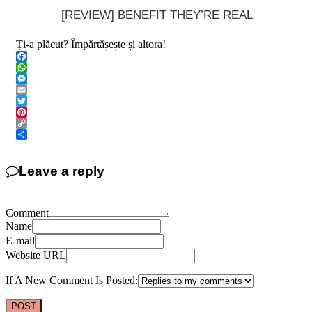
[REVIEW] BENEFIT THEY’RE REAL
Ți-a plăcut? Împărtășește și altora!
Facebook
WhatsApp
Messenger
Email
Twitter
Pinterest
Copy
Link
Share
Leave a reply
Comment
Name
E-mail
Website URL
If A New Comment Is Posted: