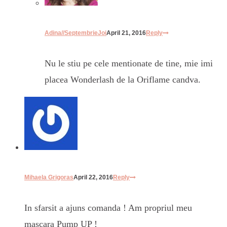
Adina//SeptembrieJoi
April 21, 2016
Reply
Nu le stiu pe cele mentionate de tine, mie imi
placea Wonderlash de la Oriflame candva.
Mihaela Grigoras
April 22, 2016
Reply
In sfarsit a ajuns comanda ! Am propriul meu
mascara Pump UP !