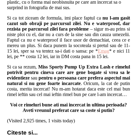
plastic, cu o forma mai neobisnuita pe care am incercat sa o
surprind in fotografia de mai sus.
Si ca tot ziceam de formula, imi place faptul ca
nu l-am gasit
cazut sub obraji pe parcursul zilei
.
Nu e waterproof, dar
rezista pe parcursul zilei fara probleme
– sigur m-au prins si
niste ploi cu el, dar nu a curs de la sine sau din cauza umezelii.
Faptul ca nu e waterproof il face usor de demachiat, ceea ce e
mereu un plus. Si daca punem la socoteala si pretul sau de 11-
15 lei, sper sa va tentez sa-i dati o sansa: pe *
Emag
* e nici 11
lei, pe ** costa 12 lei, iar in DM costa pana in 15 lei.
Si ca sa rezum,
Miss Sporty Pump Up Extra Lash e rimelul
potrivit pentru cineva care are gene bogate si vrea sa le
evidentieze
sau
pentru o persoana care prefera aspectul mai
natural si nu gene foarte incarcate
. Oricum, la cat de putin
costa, merita incercat! Nu m-am hotarat daca este cel mai bun
rimel ieftin sau cel mai ieftin rimel bun pe care l-am incercat…
Voi ce rimeluri bune ati mai incercat in ultima perioada?
Aveti vreunul preferat care sa coste si putin?
(Visited 2,925 times, 1 visits today)
Citeste si...