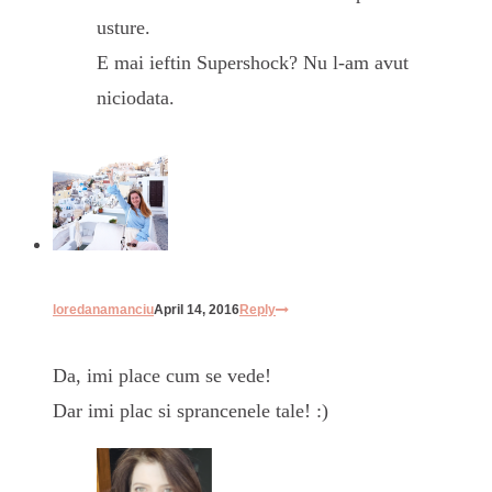
usture.
E mai ieftin Supershock? Nu l-am avut
niciodata.
loredanamanciu
April 14, 2016
Reply
Da, imi place cum se vede!
Dar imi plac si sprancenele tale! :)