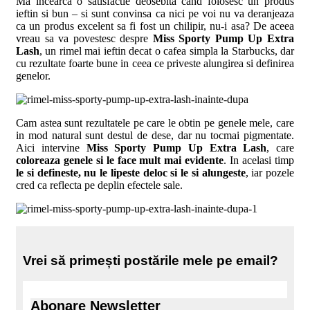
Ma incearca o satisfactie deosebita cand folosesc un produs
ieftin si bun – si sunt convinsa ca nici pe voi nu va deranjeaza
ca un produs excelent sa fi fost un chilipir, nu-i asa? De aceea
vreau sa va povestesc despre
Miss Sporty Pump Up Extra
Lash
, un rimel mai ieftin decat o cafea simpla la Starbucks
, dar
cu rezultate foarte bune in ceea ce priveste alungirea si definirea
genelor.
Cam astea sunt rezultatele pe care le obtin pe genele mele, care
in mod natural sunt destul de dese, dar nu tocmai pigmentate.
Aici intervine
Miss Sporty Pump Up Extra Lash
, care
coloreaza genele si le face mult mai evidente
. In acelasi timp
le si defineste, nu le lipeste deloc si le si alungeste
, iar pozele
cred ca reflecta pe deplin efectele sale.
Vrei să primești postările mele pe email?
Abonare Newsletter