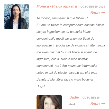
Monica - Pisica albastra
OCTOBER 19, 2013
Reply
Te roooog, trimite-mi si mie Biblia :P
Eu am un folder in computer care contine fisiere
despre ingredientele cu potential iritant,
concentratiile medii ale anumitor tipuri de
ingrediente in produsele de ingrijire si alte minuni
(de exemplu: cat % sunt fillere si agenti de
ingrosare, cat % sunt in mod normal
conservanti, etc.) Am acumulat informatiile
astea in ani de studiu, insa nu am citit inca
Beauty Bible. Mi-ai face o mare bucurie!
Hugs!
Sadie
OCTOBER 19,
Reply
2013