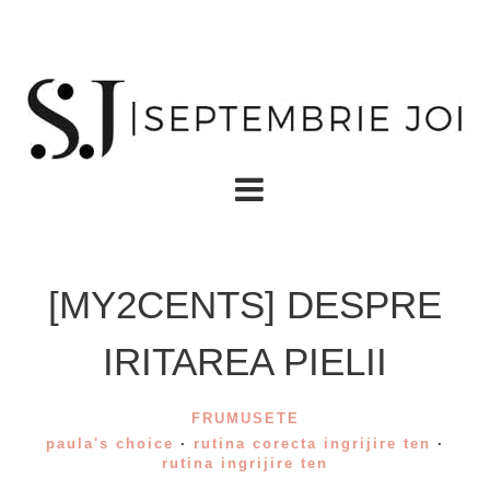
[MY2CENTS] DESPRE
IRITAREA PIELII
FRUMUSETE
paula's choice
·
rutina corecta ingrijire ten
·
rutina ingrijire ten