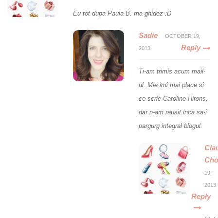
Eu tot dupa Paula B. ma ghidez :D
Sadie
OCTOBER 19,
Reply
2013
Ti-am trimis acum mail-
ul. Mie imi mai place si
ce scrie Caroline Hirons,
dar n-am reusit inca sa-i
pargurg integral blogul.
Cla
Cho
19,
2013
Reply