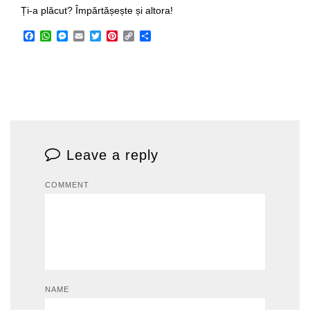
Ți-a plăcut? Împărtășește și altora!
Facebook
WhatsApp
Messenger
Email
Twitter
Pinterest
Copy
Share
Link
Leave a reply
COMMENT
NAME