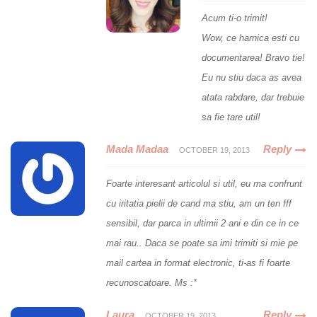
Acum ti-o trimit!
Wow, ce harnica esti cu
documentarea! Bravo tie!
Eu nu stiu daca as avea
atata rabdare, dar trebuie
sa fie tare util!
Mada Madaa
Reply
OCTOBER 19, 2013
Foarte interesant articolul si util, eu ma confrunt
cu iritatia pielii de cand ma stiu, am un ten fff
sensibil, dar parca in ultimii 2 ani e din ce in ce
mai rau.. Daca se poate sa imi trimiti si mie pe
mail cartea in format electronic, ti-as fi foarte
recunoscatoare. Ms :*
Laura
Reply
OCTOBER 19, 2013