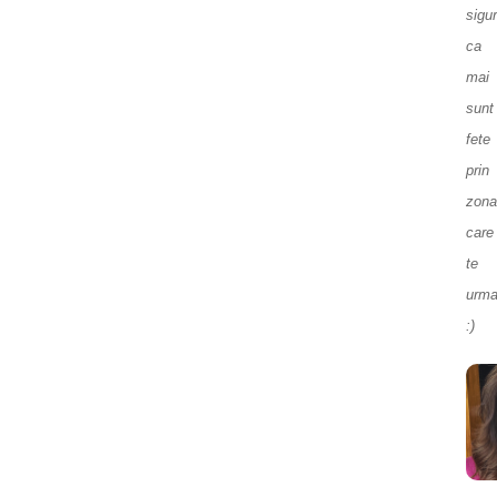
sigu
ca
mai
sunt
fete
prin
zona
care
te
urma
:)