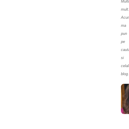
Mul
mult
Acu
ma
pun
pe
caut
si
celal
blog.