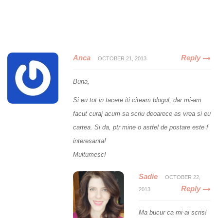
Anca
Reply
OCTOBER 21, 2013
Buna,
Si eu tot in tacere iti citeam blogul, dar mi-am
facut curaj acum sa scriu deoarece as vrea si eu
cartea. Si da, ptr mine o astfel de postare este f
interesanta!
Multumesc!
Sadie
OCTOBER 22,
Reply
2013
Ma bucur ca mi-ai scris!