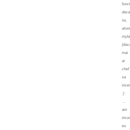
func
daca
nu,
atun
myl
(dac
mai
ai
chef
sa
incer
:)
…
am
incu
eu