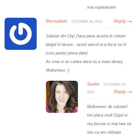
mai suparatoare.
Bernadett
Reply
OCTOBER 20, 2013
Salutari din Cluj! Daca pana acuma iti citeam
blogul in tacere…acest articol m-a facut sa iti
scriu pentru prima data!
As vrea si eu cartea daca nu e mare deranj.
Multumesc :)
Sadie
OCTOBER 20,
Reply
2013
Multumesc de salutari!
Imi place mult Clujul si
ma bucura si mai tare sa
stiu ca am cititoare