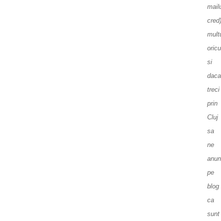
mailu
cred
mul
oric
si
daca
treci
prin
Cluj
sa
ne
anun
pe
blog
ca
sunt