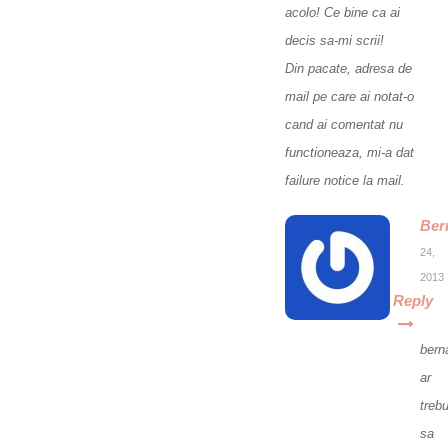
acolo! Ce bine ca ai
decis sa-mi scrii!
Din pacate, adresa de
mail pe care ai notat-o
cand ai comentat nu
functioneaza, mi-a dat
failure notice la mail.
Ber
24,
2013
Reply
bern
ar
trebu
sa