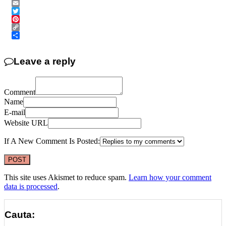
Messenger
Email
Twitter
Pinterest
Copy
Link
Share
Leave a reply
Comment
Name
E-mail
Website URL
If A New Comment Is Posted:
This site uses Akismet to reduce spam.
Learn how your comment
data is processed
.
Cauta: