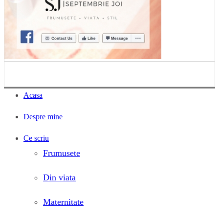
Acasa
Despre mine
Ce scriu
Frumusete
Din viata
Maternitate