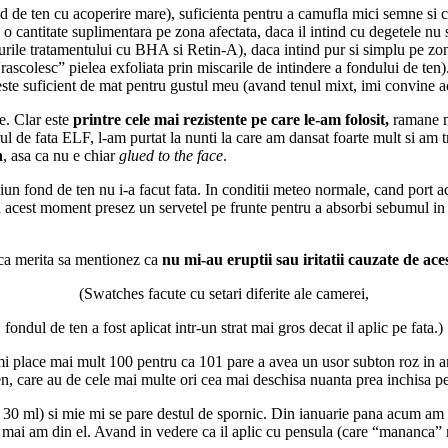
d de ten cu acoperire mare), suficienta pentru a camufla mici semne si co
 o cantitate suplimentara pe zona afectata, daca il intind cu degetele n
urile tratamentului cu BHA si Retin-A), daca intind pur si simplu pe zo
“rascolesc” pielea exfoliata prin miscarile de intindere a fondului de ten
 este suficient de mat pentru gustul meu (avand tenul mixt, imi convine a
le. Clar este
printre cele mai rezistente pe care le-am folosit,
ramane ma
ul de fata ELF, l-am purtat la nunti la care am dansat foarte mult si am
n
, asa ca nu e chiar
glued to the face
.
iun fond de ten nu i-a facut fata. In conditii meteo normale, cand port a
n acest moment presez un servetel pe frunte pentru a absorbi sebumul i
 ca merita sa mentionez ca
nu mi-au eruptii sau iritatii cauzate de ac
(Swatches facute cu setari diferite ale camerei,
fondul de ten a fost aplicat intr-un strat mai gros decat il aplic pe fata.)
 place mai mult 100 pentru ca 101 pare a avea un usor subton roz in a
n, care au de cele mai multe ori cea mai deschisa nuanta prea inchisa pe
 30 ml) si mie mi se pare destul de spornic. Din ianuarie pana acum am 
a mai am din el. Avand in vedere ca il aplic cu pensula (care “mananca” m