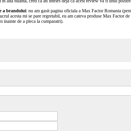
 alta nuanta, cred ca ati inteles deja ca acest review va fi unul pozitiv
e a brandului
: nu am gasit pagina oficiala a Max Factor Romania (pent
Lucrul acesta mi se pare regretabil, eu am cateva produse Max Factor de 
 inainte de a pleca la cumparatri).