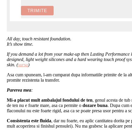
All day, touch resistant foundation.
It’s show time.
If you demand a lot from your make-up then Lasting Performance is t
designed, light weight silicones and a hard wearing touch proof syst
skin. (
sursa
)
Asa cum spuneam, l-am cumparat dupa informatiile primite de la alte bl
promite rezistenta la transfer.
Parerea mea
:
Mi-a placut mult ambalajul fondului de ten
, genul acesta de tub
de ten nu e foarte mare, asa ca permite o
dozare buna
.
Dupa cum est
flaconului nu este foarte rigid, asa ca se poate presa usor pentru a sc
Consistenta este fluida
, dar nu foarte, eu aplic cantitatea dorita p
mult acoperirea si finishul pensulei). Nu ma grabesc la aplicare pen