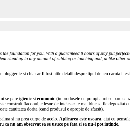
he foundation for you. With a guaranteed 8 hours of stay put perfection
em stand up to any amount of rubbing or touching and, unlike other oil 
oggerite si chiar ar fi fost utile detalii despre tipul de ten caruia ii 
 mi se pare
igienic si economic
(in produsele cu pompita mi se pare ca ra
e construit flaconul, e lesne de inteles ca e mai bine sa fie depozitat cu
oate cantitatea dorita (cand produsul e apropie de sfarsit).
e palma si nu prea curge de acolo.
Aplicarea este usoara
, atat cu pensul
tru ca
nu am observat sa se usuce pe fata si sa nu-l pot intinde
.