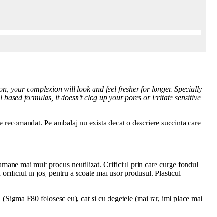
, your complexion will look and feel fresher for longer. Specially
based formulas, it doesn’t clog up your pores or irritate sensitive
este recomandat. Pe ambalaj nu exista decat o descriere succinta care
mane mai mult produs neutilizat. Orificiul prin care curge fondul
 orificiul in jos, pentru a scoate mai usor produsul. Plasticul
a (Sigma F80 folosesc eu), cat si cu degetele (mai rar, imi place mai