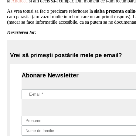
la
Andreea
si am decis sa-l cumpar. Din moment ce l-am recumparat in
As vrea totusi sa fac o precizare referitoare la
slaba prezenta onlin
cam parasita (am vazut multe intrebari care nu au primit raspuns). 
(macar sa faca informatiile accesibile, ca sa putem sa ne documentam
Descrierea lor
:
Vrei să primești postările mele pe email?
Abonare Newsletter