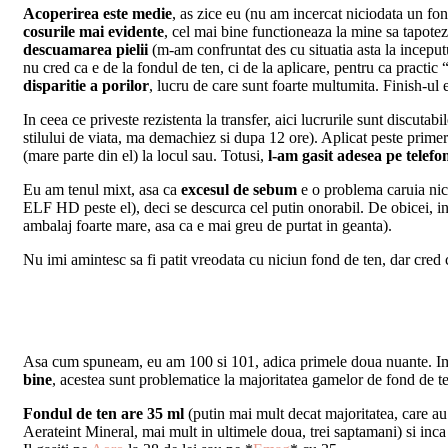
Acoperirea este medie
, as zice eu (nu am incercat niciodata un fon
cosurile mai evidente
, cel mai bine functioneaza la mine sa tapotez
descuamarea pielii
(m-am confruntat des cu situatia asta la inceput
nu cred ca e de la fondul de ten, ci de la aplicare, pentru ca practic 
disparitie a porilor
, lucru de care sunt foarte multumita. Finish-ul
In ceea ce priveste rezistenta la transfer, aici lucrurile sunt discutabi
stilului de viata, ma demachiez si dupa 12 ore). Aplicat peste primer
(mare parte din el) la locul sau. Totusi,
l-am gasit adesea pe telefo
Eu am tenul mixt, asa ca
excesul de sebum
e o problema caruia nic
ELF HD peste el), deci se descurca cel putin onorabil. De obicei, i
ambalaj foarte mare, asa ca e mai greu de purtat in geanta).
Nu imi amintesc sa fi patit vreodata cu niciun fond de ten, dar cred
Asa cum spuneam, eu am 100 si 101, adica primele doua nuante. Imi
bine
, acestea sunt problematice la majoritatea gamelor de fond de te
Fondul de ten are 35 ml
(putin mai mult decat majoritatea, care au
Aerateint Mineral, mai mult in ultimele doua, trei saptamani) si inc