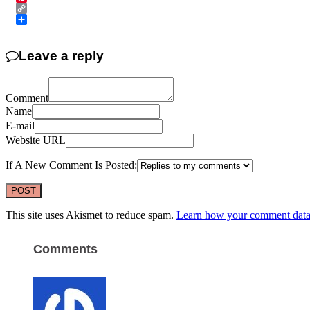
Pinterest
Copy
Link
Share
Leave a reply
Comment
Name
E-mail
Website URL
If A New Comment Is Posted:
This site uses Akismet to reduce spam.
Learn how your comment data 
Comments