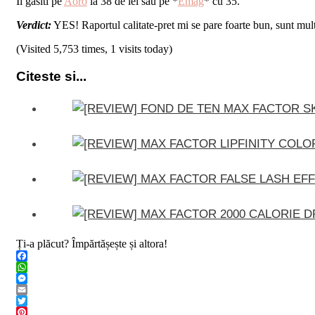
Il gasiti pe
Aoro
la 38 de lei sau pe *
Emag
* cu 35.
Verdict:
YES! Raportul calitate-pret mi se pare foarte bun, sunt multu
(Visited 5,753 times, 1 visits today)
Citeste si...
Ți-a plăcut? Împărtășește și altora!
Facebook
WhatsApp
Messenger
Email
Twitter