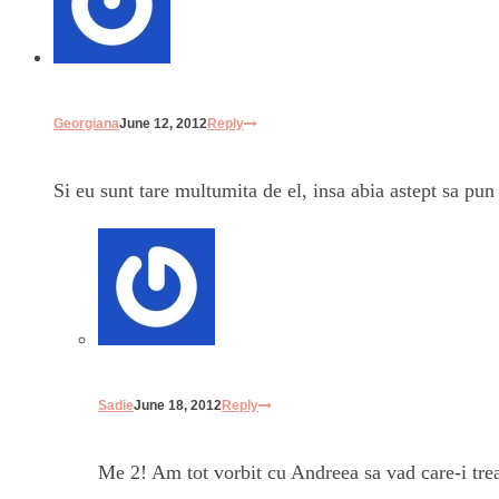
Georgiana
June 12, 2012
Reply
Si eu sunt tare multumita de el, insa abia astept sa pu
Sadie
June 18, 2012
Reply
Me 2! Am tot vorbit cu Andreea sa vad care-i tre