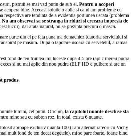
suri, pistruii se mai vad putin de sub el.
Pentru a acoperi
u se acopera bine. Aceeasi solutie o aplic si cand am probleme cu
na respectiva are tendinta de a evidentia portiunea uscata (problema
).
Nu am observat sa se stranga in riduri si creeaza impresia de
cest lucru), dar arata natural, nu se prezinta precum o masca.
re parte din el pe fata pana ma demachiez (datorita serviciului si
 transpirat pe masura. Dupa o tapotare usoara cu servetelul, a ramas
cest fond de ten fruntea imi luceste dupa 4-5 ore (aplic mereu pudra
n exces si nu mai aplic din nou pudra (ELF HD e pulbere si are un
est produs
.
numite lumini, cel putin. Oricum,
la capitolul nuante deschise sta
ntru mine sau cu subton roz. In total, exista 6 nuante.
folosit aproape exclusiv nuanta 100 (l-am alternat rareori cu Vichy
ai mult fond de ten decat degetele), mi se pare foarte, foarte bine.