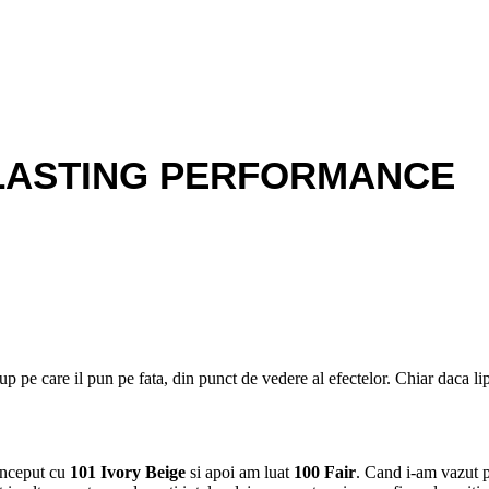
 LASTING PERFORMANCE
 pe care il pun pe fata, din punct de vedere al efectelor. Chiar daca li
inceput cu
101 Ivory Beige
si apoi am luat
100 Fair
. Cand i-am vazut p