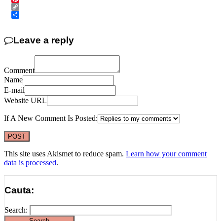
Pinterest
Copy
Link
Share
Leave a reply
Comment
Name
E-mail
Website URL
If A New Comment Is Posted:
This site uses Akismet to reduce spam.
Learn how your comment
data is processed
.
Cauta:
Search: