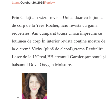
Luana
October 26, 2015
Reply
Prin Galați am văzut revista Unica doar cu loțiunea
de corp de la Yves Rocher,nicio revistă cu gama
redberries. Am cumpărăt totuși Unica împreună cu
loțiunea de corp.În interior,revista conține mostre de
la o cremă Vichy (plină de alcool),crema Revitalift
Laser de la L’Oreal,BB creamul Garnier,șamponul și
balsamul Dove Oxygen Moisture.