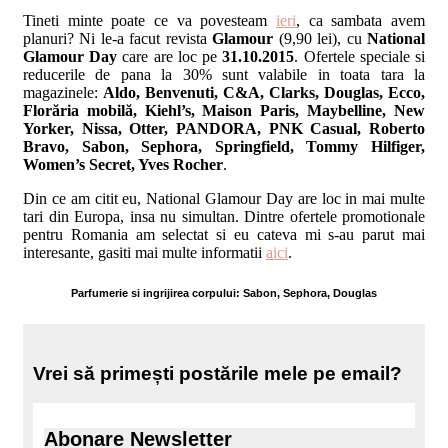
Tineti minte poate ce va povesteam
ieri
, ca sambata avem
planuri? Ni le-a facut revista
Glamour
(9,90 lei), cu
National
Glamour Day
care are loc pe
31.10.2015
. Ofertele speciale si
reducerile de pana la 30% sunt valabile in toata tara la
magazinele:
Aldo, Benvenuti, C&A, Clarks, Douglas, Ecco,
Florăria mobilă, Kiehl’s, Maison Paris, Maybelline, New
Yorker, Nissa, Otter, PANDORA, PNK Casual, Roberto
Bravo, Sabon, Sephora, Springfield, Tommy Hilfiger,
Women’s Secret, Yves Rocher
.
Din ce am citit eu, National Glamour Day are loc in mai multe
tari din Europa, insa nu simultan. Dintre ofertele promotionale
pentru Romania am selectat si eu cateva mi s-au parut mai
interesante, gasiti mai multe informatii
aici
.
Parfumerie si ingrijirea corpului: Sabon, Sephora, Douglas
Vrei să primești postările mele pe email?
Abonare Newsletter