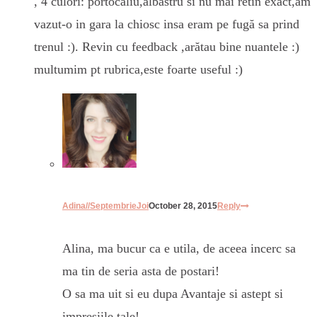
, 4 culori: portocaliu,albastru si nu mai retin exact,am
vazut-o in gara la chiosc insa eram pe fugă sa prind
trenul :). Revin cu feedback ,arătau bine nuantele :)
multumim pt rubrica,este foarte useful :)
Adina//SeptembrieJoi
October 28, 2015
Reply
Alina, ma bucur ca e utila, de aceea incerc sa
ma tin de seria asta de postari!
O sa ma uit si eu dupa Avantaje si astept si
impresiile tale!