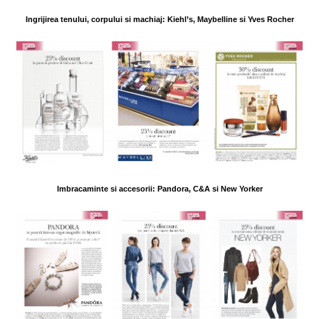
Ingrijirea tenului, corpului si machiaj: Kiehl’s, Maybelline si Yves Rocher
Imbracaminte si accesorii: Pandora, C&A si New Yorker