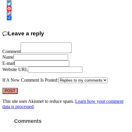
Email
Twitter
Pinterest
Copy
Link
Share
Leave a reply
Comment
Name
E-mail
Website URL
If A New Comment Is Posted:
This site uses Akismet to reduce spam.
Learn how your comment
data is processed
.
Comments