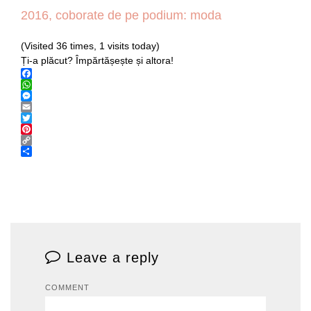
(Visited 36 times, 1 visits today)
Ți-a plăcut? Împărtășește și altora!
Facebook
WhatsApp
Messenger
Email
Twitter
Pinterest
Copy
Link
Share
Leave a reply
COMMENT