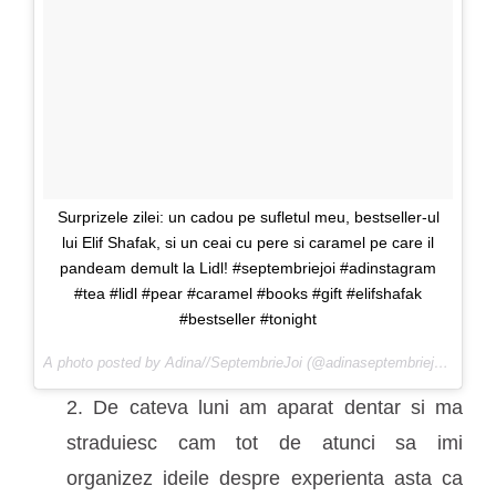
Surprizele zilei: un cadou pe sufletul meu, bestseller-ul
lui Elif Shafak, si un ceai cu pere si caramel pe care il
pandeam demult la Lidl! #septembriejoi #adinstagram
#tea #lidl #pear #caramel #books #gift #elifshafak
#bestseller #tonight
De
A photo posted by Adina//SeptembrieJoi (@adinaseptembriejoi) on
2. De cateva luni am aparat dentar si ma
straduiesc cam tot de atunci sa imi
organizez ideile despre experienta asta ca