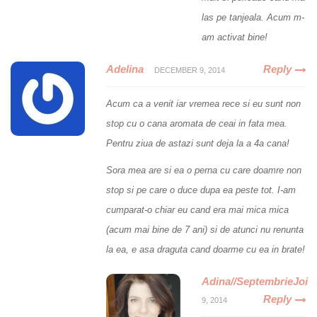
las pe tanjeala. Acum m-
am activat bine!
Adelina
Reply
DECEMBER 9, 2014
Acum ca a venit iar vremea rece si eu sunt non
stop cu o cana aromata de ceai in fata mea.
Pentru ziua de astazi sunt deja la a 4a cana!
Sora mea are si ea o perna cu care doamre non
stop si pe care o duce dupa ea peste tot. I-am
cumparat-o chiar eu cand era mai mica mica
(acum mai bine de 7 ani) si de atunci nu renunta
la ea, e asa draguta cand doarme cu ea in brate!
Adina//SeptembrieJoi
Reply
9, 2014