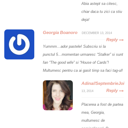
Abia astept sa citesc,
chiar daca tu zici ca stiu
deja!
Georgia Boanoro
DECEMBER 13, 2014
Reply
Yummm…ador pastele! Subscriu si la
punctul 5…momentan urmaresc “Stalker” si sunt
fan “The good wife” si “House of Cards”!
Multumesc pentru ca ai gasit timp sa faci tag-ul!
Adina//SeptembrieJoi
Reply
13, 2014
Placerea a fost de partea
mea, Georgia,
multumesc de