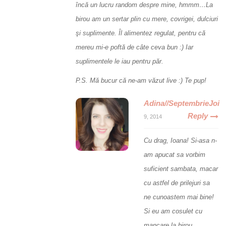
încă un lucru random despre mine, hmmm…La
birou am un sertar plin cu mere, covrigei, dulciuri
şi suplimente. Îl alimentez regulat, pentru că
mereu mi-e poftă de câte ceva bun :) Iar
suplimentele le iau pentru păr.
P.S. Mă bucur că ne-am văzut live :) Te pup!
Adina//SeptembrieJoi
Reply
9, 2014
Cu drag, Ioana! Si-asa n-
am apucat sa vorbim
suficient sambata, macar
cu astfel de prilejuri sa
ne cunoastem mai bine!
Si eu am cosulet cu
mancare la birou,