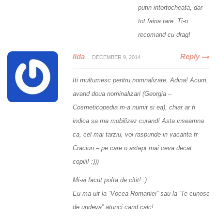
putin intortocheata, dar
tot faina tare. Ti-o
recomand cu drag!
Ilda
Reply
DECEMBER 9, 2014
Iti multumesc pentru nomnalizare, Adina! Acum,
avand doua nominalizari (Georgia –
Cosmeticopedia m-a numit si ea), chiar ar fi
indica sa ma mobilizez curand! Asta inseamna
ca, cel mai tarziu, voi raspunde in vacanta fr
Craciun – pe care o astept mai ceva decat
copiii! :)))
Mi-ai facut pofta de citit! :)
Eu ma uit la “Vocea Romaniei” sau la ‘Te cunosc
de undeva” atunci cand calc!