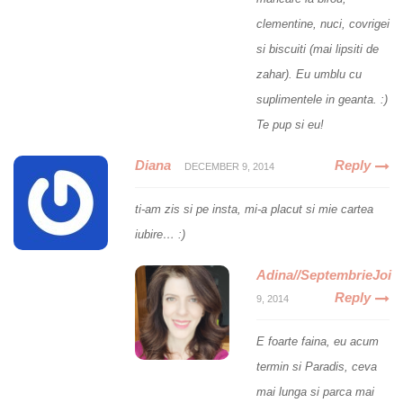
clementine, nuci, covrigei
si biscuiti (mai lipsiti de
zahar). Eu umblu cu
suplimentele in geanta. :)
Te pup si eu!
Diana
Reply
DECEMBER 9, 2014
ti-am zis si pe insta, mi-a placut si mie cartea
iubire… :)
Adina//SeptembrieJoi
Reply
9, 2014
E foarte faina, eu acum
termin si Paradis, ceva
mai lunga si parca mai