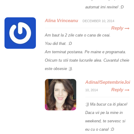
automat imi revine! :D
Alina Vrinceanu
DECEMBER 10, 2014
Reply
Am baut la 2 zile cate o cana de ceai.
You did that. :D
Am terminat postarea. Pe maine e programata.
Oricum tu stii toate lucrurile alea. Cuvantul cheie
este obsesie :)).
Adina//SeptembrieJoi
Reply
10, 2014
:)) Ma bucur ca iti place!
Daca vii pe la mine in
weekend, te servesc si
eu cu o cana! :D