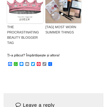
THE
[TAG] MOST WORN
PROCRASTINATING
SUMMER THINGS
BEAUTY BLOGGER
TAG
Ți-a plăcut? Împărtășește și altora!
Facebook
WhatsApp
Messenger
Email
Twitter
Pinterest
Copy
Share
Link
Leave a reply