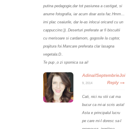
putina pedagogie,dar tot pasiunea a castigat, si
anume fotografia, iar acum doar asta fac.Hmm…
imi plac ceaiurile, dar le-as inlocui oricand cu un
cappuccino:))..Deserturi preferate ar fi biscuitii
cu merisoare si cardamom, gogosile la cuptor,
prajitura foi.Mancare preferata clar lasagna
vegetala:D..
Te pup ,o zi spornica sa ai!
Adina//SeptembrieJoi
Reply
9, 2014
Cati, nici nu stii cat ma
bucur ca mi-ai scris asta!
Asta e principalul lucru
pe care mi-l doresc sa-l
promovez, ingrijirea