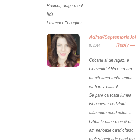
Pupicei, draga mea!
Ilda
Lavender Thoughts
Adina//SeptembrieJoi
Reply
9, 2014
Oricand ai un ragaz, e
binevenit! Abia o sa am
ce citi cand toata lumea
va fi in vacanta!
Se pare ca toata lumea
isi gaseste activitati
adiacente cand calca…
Cititul la mine e on & off,
am perioade cand citesc
mult si perioade cand ma