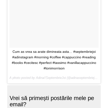
Cum as vrea sa arate dimineata asta… #septembriejoi
#adinstagram #morning #coffee #cappuccino #reading
#books #cecitesc #perfect #tassimo #vanillacappuccino
#tonimorrison
De
A photo posted by Adina//SeptembrieJoi (@adinaseptembriejoi) on
Vrei să primești postările mele pe
email?