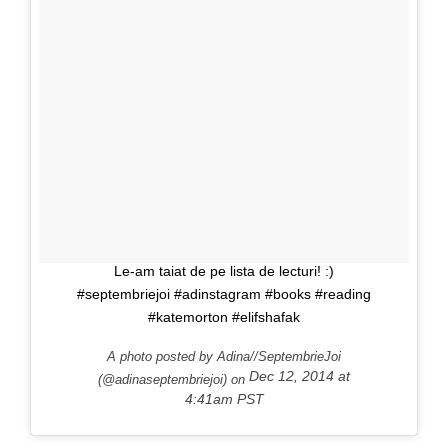
Le-am taiat de pe lista de lecturi! :)
#septembriejoi #adinstagram #books #reading
#katemorton #elifshafak
A photo posted by Adina//SeptembrieJoi
Dec 12, 2014 at
(@adinaseptembriejoi) on
4:41am PST