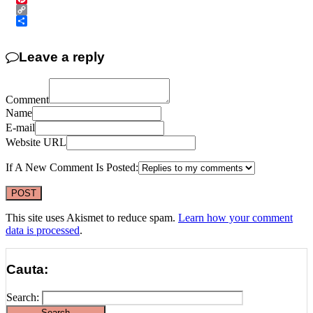
Pinterest
Copy
Link
Share
Leave a reply
Comment
Name
E-mail
Website URL
If A New Comment Is Posted:
This site uses Akismet to reduce spam.
Learn how your comment
data is processed
.
Cauta:
Search: