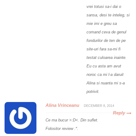
vrei totusi sa-i dai o
sansa, desi te inteleg, si
mie imi e greu sa
comand ceva de genul
fondurilor de ten de pe
site-uri fara sa-mi fi
testat culoarea inainte.
Eu cu asta am avut
noroc ca mi l-a daruit
Alina si nuanta mi s-a
potrivit.
Alina Vrinceanu
DECEMBER 8, 2014
Reply
Ce ma bucur >:D<. Din suflet.
Folositor review :*.