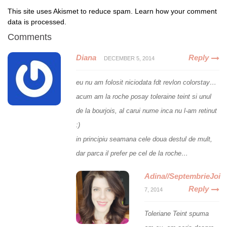
This site uses Akismet to reduce spam.
Learn how your comment
data is processed
.
Comments
Diana
Reply
DECEMBER 5, 2014
eu nu am folosit niciodata fdt revlon colorstay…
acum am la roche posay toleraine teint si unul
de la bourjois, al carui nume inca nu l-am retinut
:)
in principiu seamana cele doua destul de mult,
dar parca il prefer pe cel de la roche…
Adina//SeptembrieJoi
Reply
7, 2014
Toleriane Teint spuma