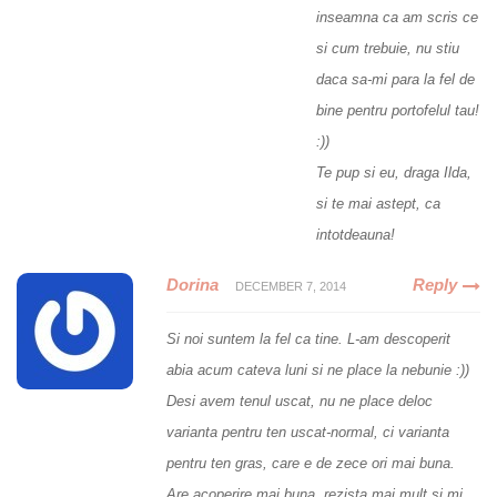
inseamna ca am scris ce
si cum trebuie, nu stiu
daca sa-mi para la fel de
bine pentru portofelul tau!
:))
Te pup si eu, draga Ilda,
si te mai astept, ca
intotdeauna!
Dorina
Reply
DECEMBER 7, 2014
Si noi suntem la fel ca tine. L-am descoperit
abia acum cateva luni si ne place la nebunie :))
Desi avem tenul uscat, nu ne place deloc
varianta pentru ten uscat-normal, ci varianta
pentru ten gras, care e de zece ori mai buna.
Are acoperire mai buna, rezista mai mult si mi