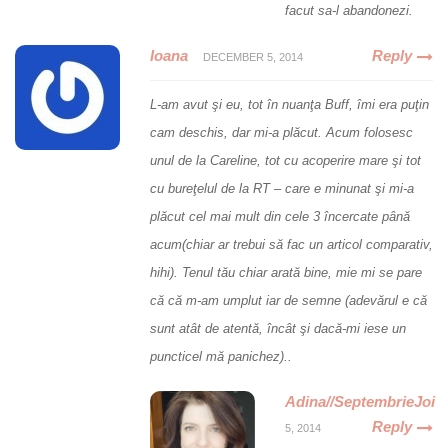
facut sa-l abandonezi.
Ioana
Reply
DECEMBER 5, 2014
L-am avut şi eu, tot în nuanţa Buff, îmi era puţin
cam deschis, dar mi-a plăcut. Acum folosesc
unul de la Careline, tot cu acoperire mare şi tot
cu bureţelul de la RT – care e minunat şi mi-a
plăcut cel mai mult din cele 3 încercate până
acum(chiar ar trebui să fac un articol comparativ,
hihi). Tenul tău chiar arată bine, mie mi se pare
că că m-am umplut iar de semne (adevărul e că
sunt atât de atentă, încât şi dacă-mi iese un
puncticel mă panichez)..
Adina//SeptembrieJoi
Reply
5, 2014