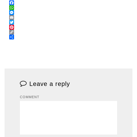
Facebook
WhatsApp
Messenger
Email
Twitter
Pinterest
Copy
Link
Share
Leave a reply
COMMENT