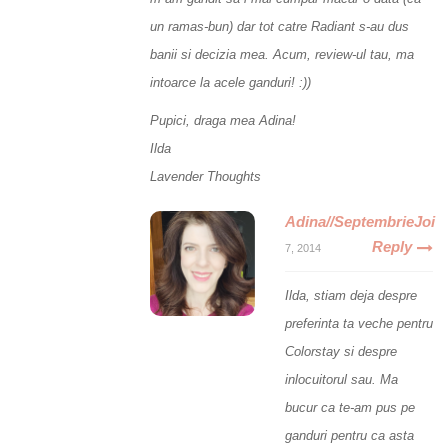
un ramas-bun) dar tot catre Radiant s-au dus
banii si decizia mea. Acum, review-ul tau, ma
intoarce la acele ganduri! :))
Pupici, draga mea Adina!
Ilda
Lavender Thoughts
Adina//SeptembrieJoi
Reply
7, 2014
Ilda, stiam deja despre
preferinta ta veche pentru
Colorstay si despre
inlocuitorul sau. Ma
bucur ca te-am pus pe
ganduri pentru ca asta