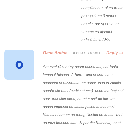
complimente, si eu m-am
procopsit cu 3 semne
uratele, dar sper sa se
stearga cu ajutorul
retinolului si AHA.
Oana Antipa
Reply
DECEMBER 6, 2014
Am avut Colorstay acum cativa ani, cat toata
lumea il folosea. A fost….asa si asa. ca si
acoperire si rezistenta era super, insa in zonele
uscate ale fetei (barbie si nas), unde ma “cojesc”
usor, mai ales iarna, nu mi-a priit de loc. Imi
dadea impresia ca usuca pielea si mai mult.
Nici nu stiam ca se retrag Revlon de la noi. Trist,
sa vezi branduri care dispar din Romania, ca si