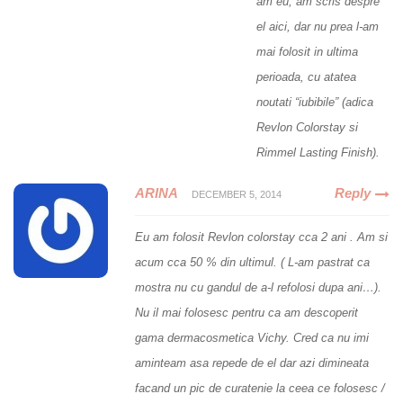
am eu, am scris despre
el
aici
, dar nu prea l-am
mai folosit in ultima
perioada, cu atatea
noutati “iubibile” (adica
Revlon Colorstay si
Rimmel Lasting Finish).
ARINA
Reply
DECEMBER 5, 2014
Eu am folosit Revlon colorstay cca 2 ani . Am si
acum cca 50 % din ultimul. ( L-am pastrat ca
mostra nu cu gandul de a-l refolosi dupa ani…).
Nu il mai folosesc pentru ca am descoperit
gama dermacosmetica Vichy. Cred ca nu imi
aminteam asa repede de el dar azi dimineata
facand un pic de curatenie la ceea ce folosesc /