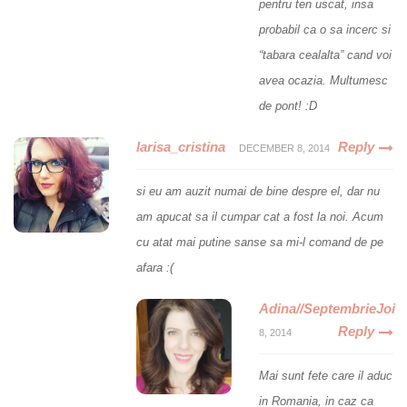
pentru ten uscat, insa
probabil ca o sa incerc si
“tabara cealalta” cand voi
avea ocazia. Multumesc
de pont! :D
larisa_cristina
Reply
DECEMBER 8, 2014
si eu am auzit numai de bine despre el, dar nu
am apucat sa il cumpar cat a fost la noi. Acum
cu atat mai putine sanse sa mi-l comand de pe
afara :(
Adina//SeptembrieJoi
Reply
8, 2014
Mai sunt fete care il aduc
in Romania, in caz ca