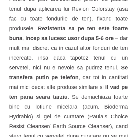
tenul dupa aplicarea lui Revlon Colorstay (asa
fac cu toate fondurile de ten), fixand toate
produsele.
Rezistenta sa pe ten este foarte
buna
,
incep sa lucesc usor dupa 5-6 ore
– dar
mult mai discret ca in cazul altor fonduri de ten
incercate, insa daca tapotez tenul cu un
servetel, nici nu e nevoie sa pudrez tenul.
Se
transfera putin pe telefon
, dar tot in cantitati
mai mici decat alte produse similare si
il vad pe
ten pana seara tarziu
. Se demachiaza foarte
bine cu lotiune micelara (acum, Bioderma
Hydrabio) si gel de curatare (Paula’s Choice
Resist Cleanser/ Earth Source Cleanser), cand
sterg tenul cu servetel dupa curatare nu se mai