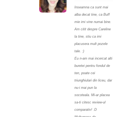
Inseamna ca sunt mai
alba decat tine, ca Buff
mie imi vine numai bine.
Am citit despre Careline
la tine, stiu ca imi
placusera mult pozele
tale. :)
Eu n-am mai incercat alti
buretei pentru fondul de
ten, poate cei
triunghiulari din liceu, dar
nu-i mai pun la
socoteala. Mi-ar placea
sa-ti citesc review-ul
comparativ! :D
Multumesc de