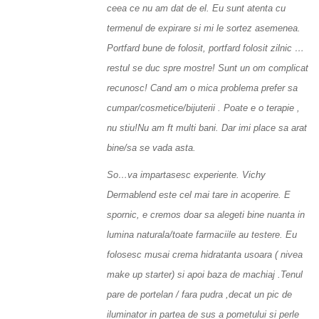
ceea ce nu am dat de el. Eu sunt atenta cu
termenul de expirare si mi le sortez asemenea.
Portfard bune de folosit, portfard folosit zilnic …
restul se duc spre mostre! Sunt un om complicat
recunosc! Cand am o mica problema prefer sa
cumpar/cosmetice/bijuterii . Poate e o terapie ,
nu stiu!Nu am ft multi bani. Dar imi place sa arat
bine/sa se vada asta.
So…va impartasesc experiente. Vichy
Dermablend este cel mai tare in acoperire. E
spornic, e cremos doar sa alegeti bine nuanta in
lumina naturala/toate farmaciile au testere. Eu
folosesc musai crema hidratanta usoara ( nivea
make up starter) si apoi baza de machiaj .Tenul
pare de portelan / fara pudra ,decat un pic de
iluminator in partea de sus a pometului si perle