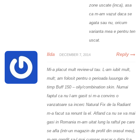
zone uscate (inca), asa
ca m-am vazut daca se
agata sau nu, oricum
varianta mea e pentru ten
uscat.
Ilda
Reply
DECEMBER 7, 2014
Mi-a placut mult review-ul tau. L-am iubit mult,
mult; am folosit pentru o perioada luuunga de
timp Buff 150 – oily/combination skin. Numai
faptul ca nu l-am gasit si m-a convins o
vanzatoare sa incerc Natural Fix de la Radiant
m-a facut sa renunt la el. Afland ca nu se va mai
gasi in Romania m-am uitat lung la raftul pe care
se afla (intr-un magazin de profil din orasul meu),
m-am gandit sa-l mai cumpar macar o data (ca