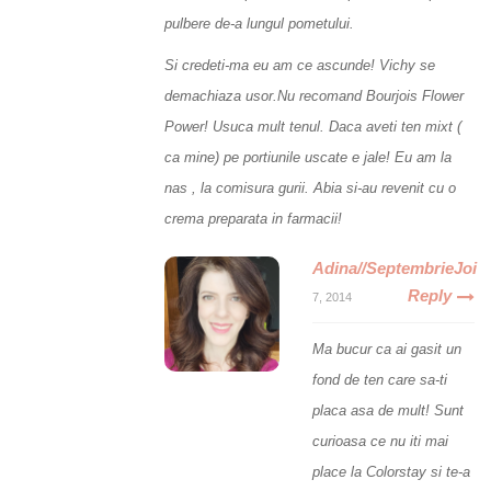
pulbere de-a lungul pometului.
Si credeti-ma eu am ce ascunde! Vichy se
demachiaza usor.Nu recomand Bourjois Flower
Power! Usuca mult tenul. Daca aveti ten mixt (
ca mine) pe portiunile uscate e jale! Eu am la
nas , la comisura gurii. Abia si-au revenit cu o
crema preparata in farmacii!
Adina//SeptembrieJoi
Reply
7, 2014
Ma bucur ca ai gasit un
fond de ten care sa-ti
placa asa de mult! Sunt
curioasa ce nu iti mai
place la Colorstay si te-a