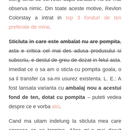
observa nimic. Din toate aceste motive, Revlon
Colorstay a intrat in
top 3 fonduri de ten
preferate de mine
.
S
ticluta in care este ambalat nu are pompita
,
asta e critica cel mai des adusa produsului si
subscriu, e destul de greu de dozat in felul asta
.
Imediat ce o sa am o sticla cu pompita goala, o
sa il transfer ca sa-mi usurez existenta. L. E.: A
fost lansata varianta cu
ambalaj nou a acestui
fond de ten, dotat cu pompita
– puteti vedea
despre ce e vorba
aici
.
Cand ma uitam indelung la sticluta mea care