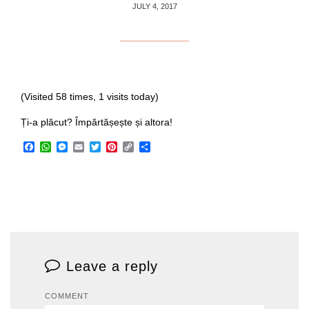
JULY 4, 2017
(Visited 58 times, 1 visits today)
Ți-a plăcut? Împărtășește și altora!
Facebook
WhatsApp
Messenger
Email
Twitter
Pinterest
Copy
Share
Link
Leave a reply
COMMENT