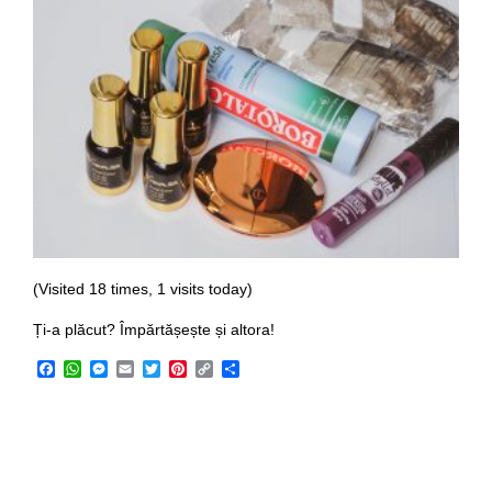
(Visited 18 times, 1 visits today)
Ți-a plăcut? Împărtășește și altora!
Facebook
WhatsApp
Messenger
Email
Twitter
Pinterest
Copy
Share
Link