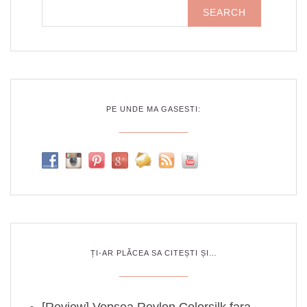
PE UNDE MA GASESTI:
ȚI-AR PLĂCEA SA CITEȘTI ȘI…
[Review] Vopsea Revlon Colorsilk fara