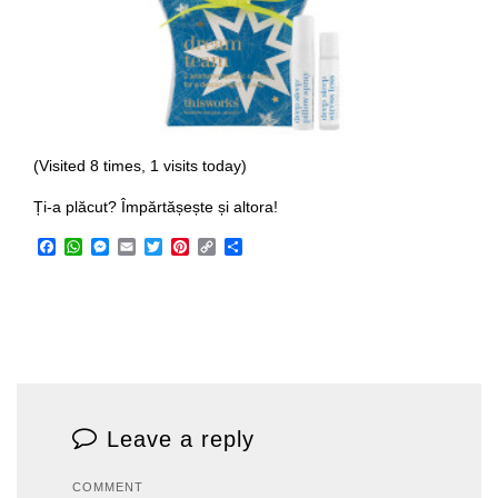
(Visited 8 times, 1 visits today)
Ți-a plăcut? Împărtășește și altora!
Facebook
WhatsApp
Messenger
Email
Twitter
Pinterest
Copy
Share
Link
Leave a reply
COMMENT