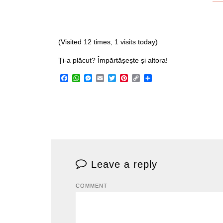
(Visited 12 times, 1 visits today)
Ți-a plăcut? Împărtășește și altora!
Facebook
WhatsApp
Messenger
Email
Twitter
Pinterest
Copy
Share
Link
Leave a reply
COMMENT