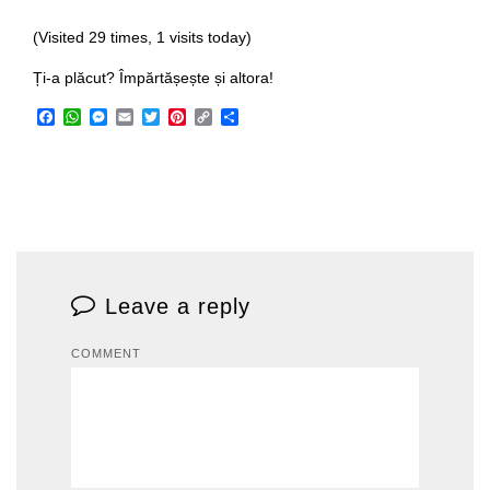
(Visited 29 times, 1 visits today)
Ți-a plăcut? Împărtășește și altora!
Facebook
WhatsApp
Messenger
Email
Twitter
Pinterest
Copy
Share
Link
Leave a reply
COMMENT