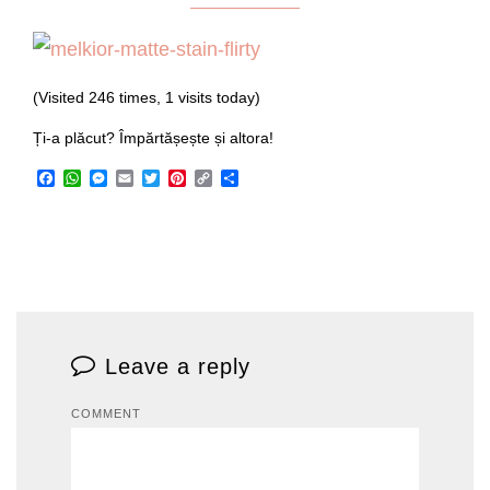
(Visited 246 times, 1 visits today)
Ți-a plăcut? Împărtășește și altora!
Facebook
WhatsApp
Messenger
Email
Twitter
Pinterest
Copy
Share
Link
Leave a reply
COMMENT