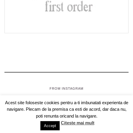
FROM INSTAGRAM
Acest site foloseste cookies pentru a-ti imbunatati experienta de
SEPTEMBRIE, JOI
- OAZA PENTRU FETE
navigare. Plecam de la premisa ca esti de acord, dar daca nu,
COPYRIGHT © 2018 SEPTEMBRIEJOI.COM , WEBDESIGN
poti renunta oricand la navigare.
CLOUDBERRIES.RO
Citeste mai mult
Accept