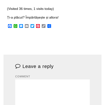
(Visited 36 times, 1 visits today)
Ți-a plăcut? Împărtășește și altora!
Facebook
WhatsApp
Messenger
Email
Twitter
Pinterest
Copy
Share
Link
Leave a reply
COMMENT