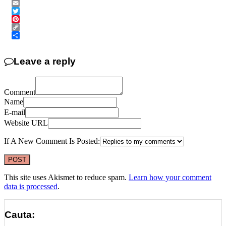
Messenger
Email
Twitter
Pinterest
Copy
Link
Share
Leave a reply
Comment
Name
E-mail
Website URL
If A New Comment Is Posted:
This site uses Akismet to reduce spam.
Learn how your comment
data is processed
.
Cauta: