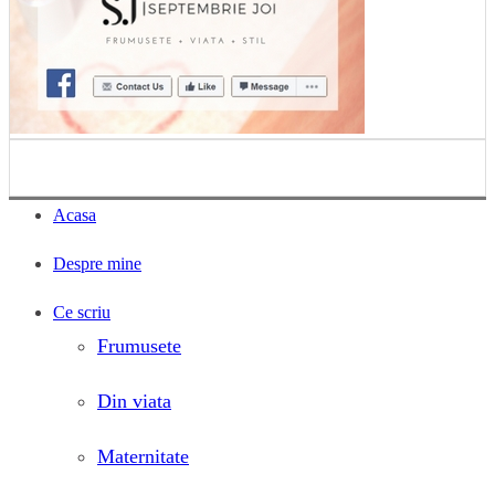
Acasa
Despre mine
Ce scriu
Frumusete
Din viata
Maternitate