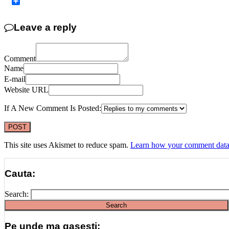
Copy
Link
Share
Leave a reply
Comment
Name
E-mail
Website URL
If A New Comment Is Posted:
This site uses Akismet to reduce spam.
Learn how your comment data 
Cauta:
Search:
Pe unde ma gasesti: