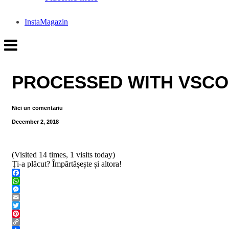
InstaMagazin
PROCESSED WITH VSCO 
Nici un comentariu
December 2, 2018
(Visited 14 times, 1 visits today)
Ți-a plăcut? Împărtășește și altora!
Facebook
WhatsApp
Messenger
Email
Twitter
Pinterest