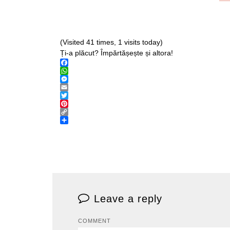
(Visited 41 times, 1 visits today)
Ți-a plăcut? Împărtășește și altora!
Facebook
WhatsApp
Messenger
Email
Twitter
Pinterest
Copy
Link
Share
Leave a reply
COMMENT