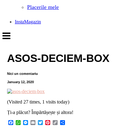
Placerile mele
InstaMagazin
ASOS-DECIEM-BOX
Nici un comentariu
January 12, 2020
(Visited 27 times, 1 visits today)
Ți-a plăcut? Împărtășește și altora!
Facebook
WhatsApp
Messenger
Email
Twitter
Pinterest
Copy
Share
Link