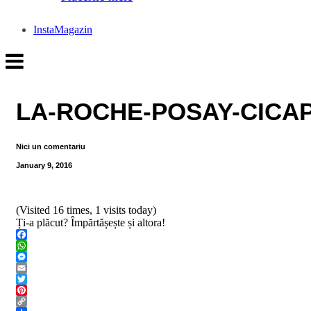
InstaMagazin
LA-ROCHE-POSAY-CICAP
Nici un comentariu
January 9, 2016
(Visited 16 times, 1 visits today)
Ți-a plăcut? Împărtășește și altora!
Facebook
WhatsApp
Messenger
Email
Twitter
Pinterest