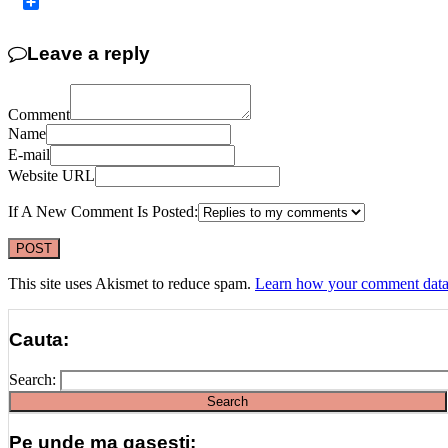
Copy
Link
Share
Leave a reply
Comment
Name
E-mail
Website URL
If A New Comment Is Posted:
This site uses Akismet to reduce spam.
Learn how your comment data 
Cauta:
Search:
Pe unde ma gasesti: