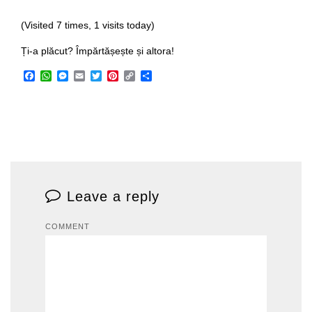
(Visited 7 times, 1 visits today)
Ți-a plăcut? Împărtășește și altora!
Facebook
WhatsApp
Messenger
Email
Twitter
Pinterest
Copy
Share
Link
Leave a reply
COMMENT