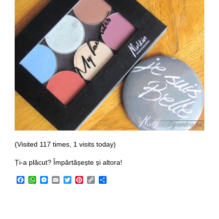
(Visited 117 times, 1 visits today)
Ți-a plăcut? Împărtășește și altora!
Facebook
WhatsApp
Messenger
Email
Twitter
Pinterest
Copy
Share
Link