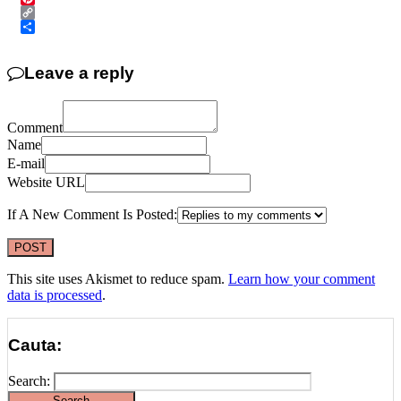
Pinterest
Copy
Link
Share
Leave a reply
Comment
Name
E-mail
Website URL
If A New Comment Is Posted:
This site uses Akismet to reduce spam.
Learn how your comment
data is processed
.
Cauta:
Search: