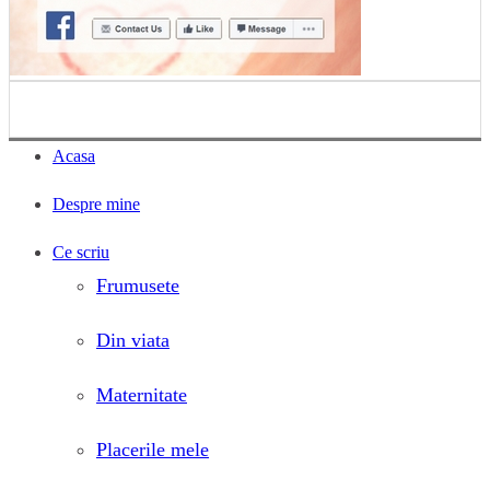
Acasa
Despre mine
Ce scriu
Frumusete
Din viata
Maternitate
Placerile mele