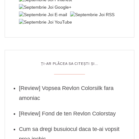
ȚI-AR PLĂCEA SA CITEȘTI ȘI…
[Review] Vopsea Revlon Colorsilk fara
amoniac
[Review] Fond de ten Revlon Colorstay
Cum sa dregi busuiocul daca te-ai vopsit
prea inchis