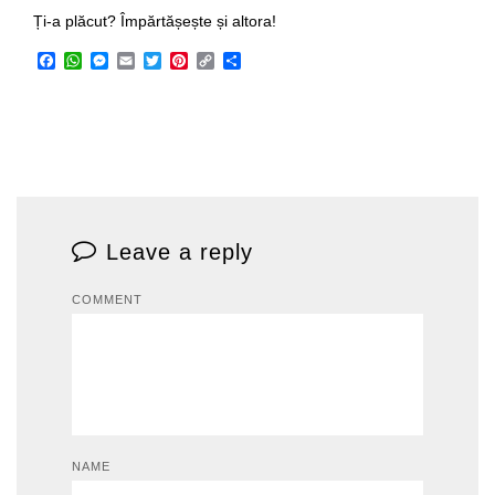
Ți-a plăcut? Împărtășește și altora!
Facebook
WhatsApp
Messenger
Email
Twitter
Pinterest
Copy
Share
Link
Leave a reply
COMMENT
NAME