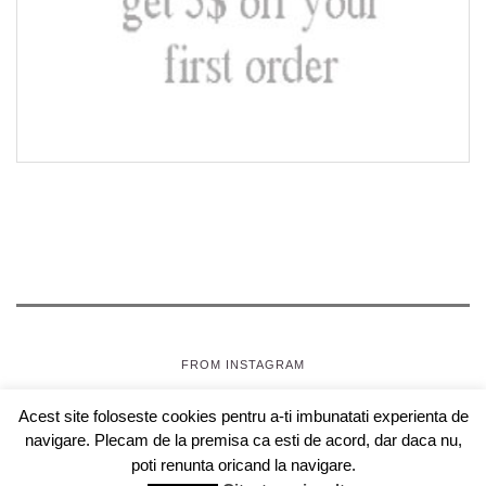
FROM INSTAGRAM
Acest site foloseste cookies pentru a-ti imbunatati experienta de
SEPTEMBRIE, JOI
- OAZA PENTRU FETE
navigare. Plecam de la premisa ca esti de acord, dar daca nu,
COPYRIGHT © 2018 SEPTEMBRIEJOI.COM , WEBDESIGN
poti renunta oricand la navigare.
CLOUDBERRIES.RO