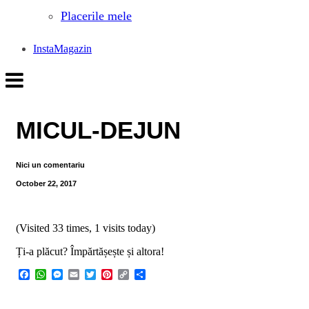
Placerile mele
InstaMagazin
MICUL-DEJUN
Nici un comentariu
October 22, 2017
(Visited 33 times, 1 visits today)
Ți-a plăcut? Împărtășește și altora!
Facebook
WhatsApp
Messenger
Email
Twitter
Pinterest
Copy
Share
Link