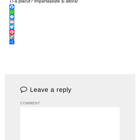
Ți-a plăcut? Împărtășește și altora!
Facebook
WhatsApp
Messenger
Email
Twitter
Pinterest
Copy
Link
Share
Leave a reply
COMMENT