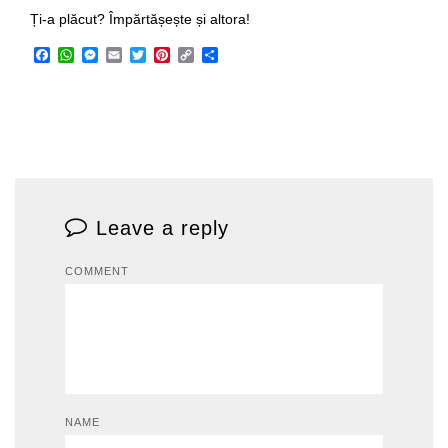
Ți-a plăcut? Împărtășește și altora!
Facebook
WhatsApp
Messenger
Email
Twitter
Pinterest
Copy
Share
Link
Leave a reply
COMMENT
NAME