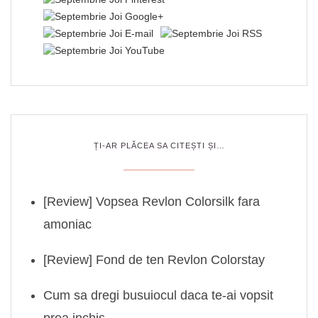
ȚI-AR PLĂCEA SA CITEȘTI ȘI…
[Review] Vopsea Revlon Colorsilk fara
amoniac
[Review] Fond de ten Revlon Colorstay
Cum sa dregi busuiocul daca te-ai vopsit
prea inchis