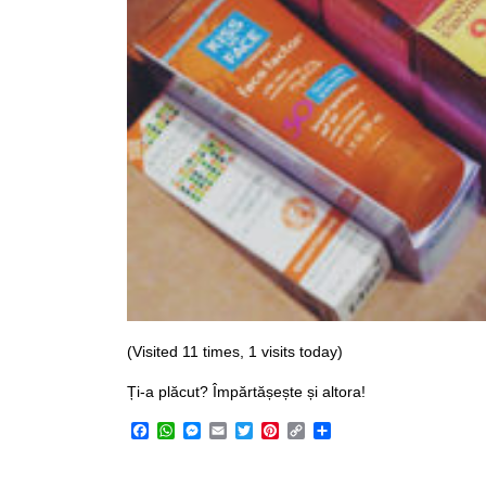
(Visited 11 times, 1 visits today)
Ți-a plăcut? Împărtășește și altora!
Facebook
WhatsApp
Messenger
Email
Twitter
Pinterest
Copy
Share
Link